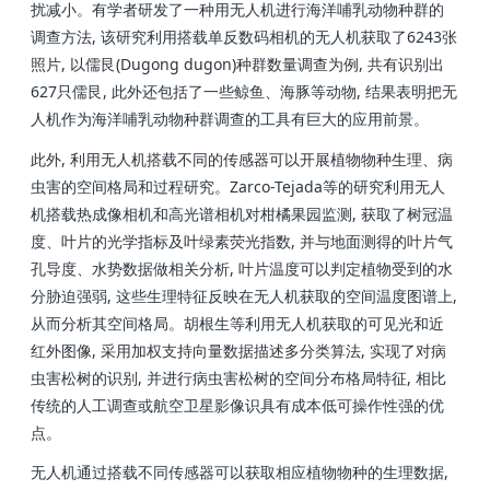
扰减小。有学者研发了一种用无人机进行海洋哺乳动物种群的
调查方法, 该研究利用搭载单反数码相机的无人机获取了6243张
照片, 以儒艮(Dugong dugon)种群数量调查为例, 共有识别出
627只儒艮, 此外还包括了一些鲸鱼、海豚等动物, 结果表明把无
人机作为海洋哺乳动物种群调查的工具有巨大的应用前景。
此外, 利用无人机搭载不同的传感器可以开展植物物种生理、病
虫害的空间格局和过程研究。Zarco-Tejada等的研究利用无人
机搭载热成像相机和高光谱相机对柑橘果园监测, 获取了树冠温
度、叶片的光学指标及叶绿素荧光指数, 并与地面测得的叶片气
孔导度、水势数据做相关分析, 叶片温度可以判定植物受到的水
分胁迫强弱, 这些生理特征反映在无人机获取的空间温度图谱上,
从而分析其空间格局。胡根生等利用无人机获取的可见光和近
红外图像, 采用加权支持向量数据描述多分类算法, 实现了对病
虫害松树的识别, 并进行病虫害松树的空间分布格局特征, 相比
传统的人工调查或航空卫星影像识具有成本低可操作性强的优
点。
无人机通过搭载不同传感器可以获取相应植物物种的生理数据,