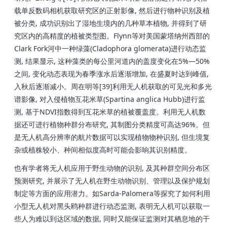
载单反数码相机获取研究区的正射影像, 然后进行物种识别及植
被分类, 成功识别出了湿地生境内的几种草本植物, 并得到了研
究区内的高精度的植被类型图。Flynn等对美国蒙塔纳州西部的
Clark Fork河中一种绿藻(Cladophora glomerata)进行动态监
测, 结果显示, 这种藻类的每公里河道内的盖度变化在5%—50%
之间, 变化动态表现为春季涨水后逐渐增加, 在盛夏时达到峰值,
入秋后逐渐减小。周在明等[39]利用无人机获取的可见光和多光
谱影像, 对入侵植物互花米草(Spartina anglica Hubb)进行监
测, 基于NDVI指数得到互花米草的植被覆盖度。利用无人机数
据还可进行植物种群分布研究, 其制图分类精度可高达96%。但
是无人机高分辨率的航片数据可以实现植物物种识别, 但生境复
杂或植株较小、种间相似度高时可能会影响其识别精度。
也有学者将无人机应用于野生动物的识别, 及其种群空间分布区
预测研究, 并展示了无人机在野生动物识别、管理以及保护规划
制定等方面的应用潜力。如Sarda-Palomera等探究了如何利用
小型无人机对黑头鸥种群进行动态监测, 表明无人机可以获取一
些人为难以到达区域的数据, 同时又能保证监测对其栖息地的干