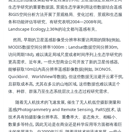
生态学研究的重要数据源, 景观生态学家利用这些数据结合遥感
和GIS空间分析方法开展了景观格局、变化过程、景观和生态服
务和功能评估等研究。有研究表明2004—2008年间,
Landscape Ecology上36%的论文都与遥感有关。
然而, 早期的卫星遥感影像受分辨率和重访周期的限制(例如,
MODIS数据空间分辨率1000m；Landsat数据空间分辨30m,
访问周期18d), 难以满足局域尺度或者时间序列上生态学研究的
更高需求。近年来, 一些大型商业公司开发了新的卫星传感器,
能够获取10m以内高分辨率遥感影像数据(例如, IKONOS、
Quickbird、WorldView等数据), 但这些数据无法避开云雾干扰,
且获取成本高, 尤其在多云的山地区域, 这些数据也难以满足个
体、种群、群落乃至生态系统层次上生态过程研究需求。
随着无人机技术的飞速发展, 催生了无人机低空摄影测量和
遥感(Photogrammetry and Remote Sensing, PaRS)技术, 该
技术具有拍摄影像分辨率高、重叠率大、姿态角大、相幅小、
数量多等特点, 因此无论是在商业还是科学应用等方面都有着巨
大的发展潜力。自2000年以后, 随着该技术的迅速发展, 一些小