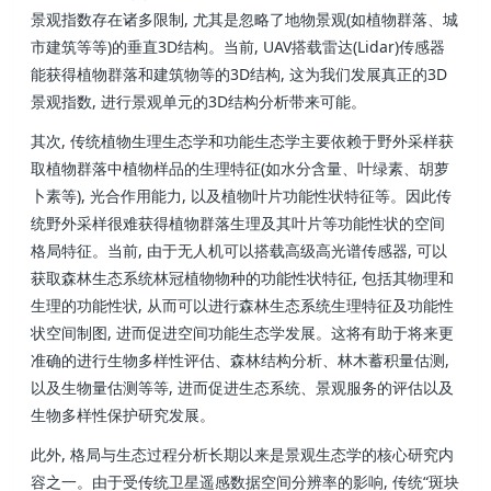
景观指数存在诸多限制, 尤其是忽略了地物景观(如植物群落、城
市建筑等等)的垂直3D结构。当前, UAV搭载雷达(Lidar)传感器
能获得植物群落和建筑物等的3D结构, 这为我们发展真正的3D
景观指数, 进行景观单元的3D结构分析带来可能。
其次, 传统植物生理生态学和功能生态学主要依赖于野外采样获
取植物群落中植物样品的生理特征(如水分含量、叶绿素、胡萝
卜素等), 光合作用能力, 以及植物叶片功能性状特征等。因此传
统野外采样很难获得植物群落生理及其叶片等功能性状的空间
格局特征。当前, 由于无人机可以搭载高级高光谱传感器, 可以
获取森林生态系统林冠植物物种的功能性状特征, 包括其物理和
生理的功能性状, 从而可以进行森林生态系统生理特征及功能性
状空间制图, 进而促进空间功能生态学发展。这将有助于将来更
准确的进行生物多样性评估、森林结构分析、林木蓄积量估测,
以及生物量估测等等, 进而促进生态系统、景观服务的评估以及
生物多样性保护研究发展。
此外, 格局与生态过程分析长期以来是景观生态学的核心研究内
容之一。由于受传统卫星遥感数据空间分辨率的影响, 传统“斑块