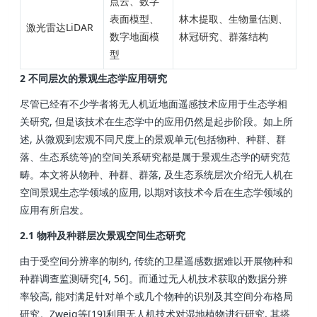
点云、数字
表面模型、
林木提取
、生物量估测
、
激光雷达LiDAR
数字地面模
林冠研究
、群落结构
型
2 不同层次的景观生态学应用研究
尽管已经有不少学者将无人机近地面遥感技术应用于生态学相
关研究, 但是该技术在生态学中的应用仍然是起步阶段。如上所
述, 从微观到宏观不同尺度上的景观单元(包括物种、种群、群
落、生态系统等)的空间关系研究都是属于景观生态学的研究范
畴。本文将从物种、种群、群落, 及生态系统层次介绍无人机在
空间景观生态学领域的应用, 以期对该技术今后在生态学领域的
应用有所启发。
2.1 物种及种群层次景观空间生态研究
由于受空间分辨率的制约, 传统的卫星遥感数据难以开展物种和
种群调查监测研究[4, 56]。而通过无人机技术获取的数据分辨
率较高, 能对满足针对单个或几个物种的识别及其空间分布格局
研究。Zweig等[19]利用无人机技术对湿地植物进行研究, 其搭