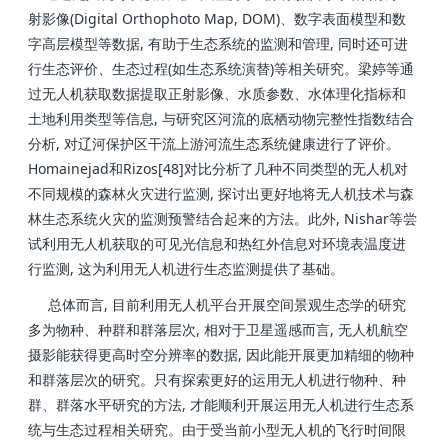
射影像(Digital Orthophoto Map, DOM)、数字表面模型和数
字高层模型等数据, 有助于生态系统的监测和管理, 同时还可进
行生态评价、生态过程(如生态系统演替)等相关研究。梁婷等通
过无人机获取数据提取正射影像、水质参数、水体理化指标和
土地利用类型等信息, 与研究区河流的底栖动物完整性指数结合
分析, 对辽河保护区干流上游河流生态系统健康进行了评价。
Homainejad和Rizos[48]对比分析了几种不同类型的无人机对
不同规模的森林火灾进行监测, 探讨出更好地将无人机技术与森
林生态系统火灾的监测预警结合起来的方法。此外, Nishar等尝
试利用无人机获取的可见光信息和热红外信息对环境表温度进
行监测, 这为利用无人机进行生态监测提供了基础。
总体而言, 目前利用无人机平台开展空间景观生态学的研究
多为物种、种群和群落层次, 相对于卫星遥感而言, 无人机航空
摄影能获得更高时空分辨率的数据, 因此能开展更加精细的物种
和群落层次的研究。只有探索更好的运用无人机进行物种、种
群、群落水平研究的方法, 才能顺利开展运用无人机进行生态系
统与生态过程相关研究。由于受当前小型无人机的飞行时间限