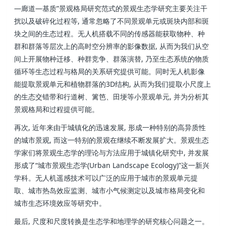
—廊道—基质”景观格局研究范式的景观生态学研究主要关注干
扰以及破碎化过程等, 通常忽略了不同景观单元或斑块内部和斑
块之间的生态过程。无人机搭载不同的传感器能获取物种、种
群和群落等层次上的高时空分辨率的影像数据, 从而为我们从空
间上开展物种迁移、种群竞争、群落演替, 乃至生态系统的物质
循环等生态过程与格局的关系研究提供可能。同时无人机影像
能提取景观单元和植物群落的3D结构, 从而为我们提取小尺度上
的生态交错带和行道树、篱笆、田埂等小景观单元, 并为分析其
景观格局和过程提供可能。
再次, 近年来由于城镇化的迅速发展, 形成一种特别的高异质性
的城市景观, 而这一特别的景观在继续不断发展扩大。景观生态
学家们将景观生态学的理论与方法应用于城镇化研究中, 并发展
形成了“城市景观生态学(Urban Landscape Ecology)”这一新兴
学科。无人机遥感技术可以广泛的应用于城市的景观单元提
取、城市热岛效应监测、城市小气候测定以及城市格局变化和
城市生态环境效应等研究中。
最后, 尺度和尺度转换是生态学和地理学的研究核心问题之一。