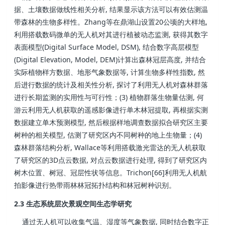
据、土壤数据做线性相关分析, 结果显示该方法可以有效估测温
带森林的生物多样性。Zhang等在鼎湖山设置20公顷的大样地,
利用搭载数码微单的无人机对其进行植被动态监测, 获得其数字
表面模型(Digital Surface Model, DSM), 结合数字高层模型
(Digital Elevation, Model, DEM)计算出森林冠层高度, 并结合
实际植物样方数据、地形气象数据等, 计算生物多样性指数, 然
后进行数据的统计及相关性分析, 探讨了利用无人机对森林群落
进行长期监测的实用性与可行性；(3) 植物群落生物量估测, 何
游云利用无人机获取的遥感影像进行单木林冠提取, 再根据实测
数据建立单木预测模型, 然后根据样地调查数据拟合研究区主要
树种的相关模型, 估测了研究区内不同树种的地上生物量；(4)
森林群落结构分析, Wallace等利用搭载激光雷达的无人机获取
了研究区的3D点云数据, 对点云数据进行处理, 得到了研究区内
树木位置、树冠、冠层性状等信息。Trichon[66]利用无人机航
拍影像进行热带雨林林冠拓扑结构和林冠树种识别。
2.3 生态系统层次景观空间生态学研究
通过无人机可以收集气温、湿度等气象数据, 同时结合数字正