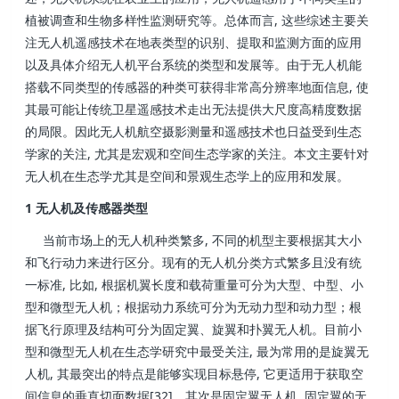
植被调查和生物多样性监测研究等。总体而言, 这些综述主要关
注无人机遥感技术在地表类型的识别、提取和监测方面的应用
以及具体介绍无人机平台系统的类型和发展等。由于无人机能
搭载不同类型的传感器的种类可获得非常高分辨率地面信息, 使
其最可能让传统卫星遥感技术走出无法提供大尺度高精度数据
的局限。因此无人机航空摄影测量和遥感技术也日益受到生态
学家的关注, 尤其是宏观和空间生态学家的关注。本文主要针对
无人机在生态学尤其是空间和景观生态学上的应用和发展。
1 无人机及传感器类型
当前市场上的无人机种类繁多, 不同的机型主要根据其大小
和飞行动力来进行区分。现有的无人机分类方式繁多且没有统
一标准, 比如, 根据机翼长度和载荷重量可分为大型、中型、小
型和微型无人机；根据动力系统可分为无动力型和动力型；根
据飞行原理及结构可分为固定翼、旋翼和扑翼无人机。目前小
型和微型无人机在生态学研究中最受关注, 最为常用的是旋翼无
人机, 其最突出的特点是能够实现目标悬停, 它更适用于获取空
间信息的垂直切面数据[32]。其次是固定翼无人机, 固定翼的无