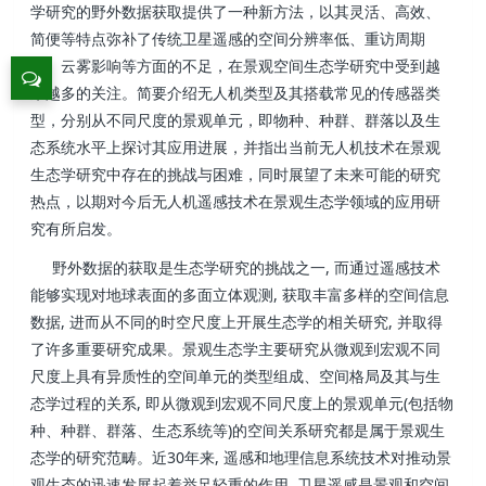
学研究的野外数据获取提供了一种新方法，以其灵活、高效、
简便等特点弥补了传统卫星遥感的空间分辨率低、重访周期
长、云雾影响等方面的不足，在景观空间生态学研究中受到越
来越多的关注。简要介绍无人机类型及其搭载常见的传感器类
型，分别从不同尺度的景观单元，即物种、种群、群落以及生
态系统水平上探讨其应用进展，并指出当前无人机技术在景观
生态学研究中存在的挑战与困难，同时展望了未来可能的研究
热点，以期对今后无人机遥感技术在景观生态学领域的应用研
究有所启发。
野外数据的获取是生态学研究的挑战之一, 而通过遥感技术
能够实现对地球表面的多面立体观测, 获取丰富多样的空间信息
数据, 进而从不同的时空尺度上开展生态学的相关研究, 并取得
了许多重要研究成果。景观生态学主要研究从微观到宏观不同
尺度上具有异质性的空间单元的类型组成、空间格局及其与生
态学过程的关系, 即从微观到宏观不同尺度上的景观单元(包括物
种、种群、群落、生态系统等)的空间关系研究都是属于景观生
态学的研究范畴。近30年来, 遥感和地理信息系统技术对推动景
观生态的迅速发展起着举足轻重的作用, 卫星遥感是景观和空间