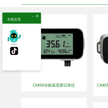
x
-
在线交流
CX450冷链温湿度记录仪
CX4