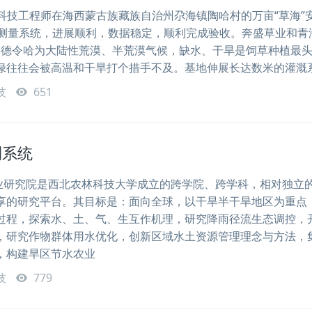
将科技工程师在海西蒙古族藏族自治州尕海镇陶哈村的万亩“草海”
壤测量系统，进展顺利，数据稳定，顺利完成验收。奔盛草业和青
德令哈为大陆性荒漠、半荒漠气候，缺水、干旱是饲草种植最
绿往往会被高温和干旱打个措手不及。基地伸展长达数米的灌溉
技
651
测系统
究院是西北农林科技大学成立的跨学院、跨学科，相对独立
享的研究平台。其目标是：面向全球，以干旱半干旱地区为重点
过程，探索水、土、气、生互作机理，研究降雨径流生态调控，
，研究作物群体用水优化，创新区域水土资源管理理念与方法，
，构建旱区节水农业
技
779