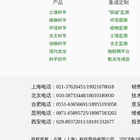
产品
集成定制
土壤科学
“双碳”监测
植物科学
环境观测
环境科学
植物监测
水文科学
土壤监测
动物科学
水文监测
现代农业
物联网平台
科学软件
数采传感器
上海电话：021-37620451/19921678018 销售服务：
北京电话：010-58733448/18010180930 技术支持：
合肥电话：0551-63656691/18955193058 意见建议：
昆明电话：0871-65895725/18987583202 维修保养：
西安电话：029-89372011/18191332677 投资合作：
版权所有：点将（上海）科技股份有限公司
沪ICP备16