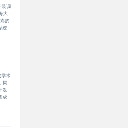
安装调
海大
头疼的
系统
的学术
，揭
开发
集成