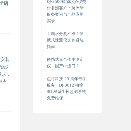
DJ-3500植物水势仪交
学研
付非洲客户：跨洲际
服务案例与产品应用
实录
土壤水分测不准？便
携式速测仪选购避坑
指南
地安装
便携式光合作用测定
仪，国产or进口？
治沙
模式，
点将科技 25 周年专项
林占
服务｜DJ-3012 植物
3D 根系生长监测系统
免费维保