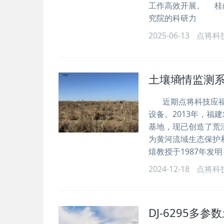
工作高效开展。 桂
究院的科研力
2025-06-13
点将科
土壤墒情监测
近期点将科技应福建
设备。2013年，
基地，现已创造了荒
为黄河流域生态保护
熺教授于1987年发
2024-12-18
点将科
DJ-6295多