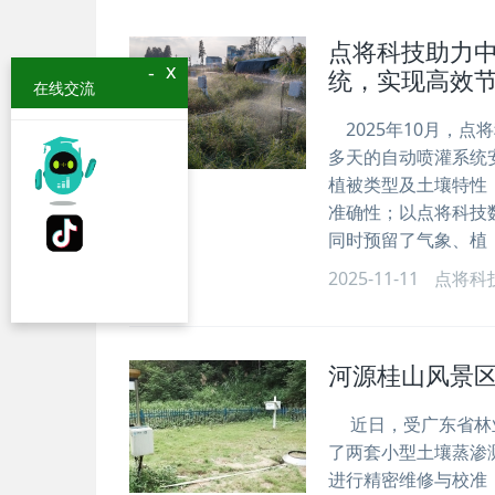
点将科技助力
x
-
统，实现高效
在线交流
2025年10月，
多天的自动喷灌系统
植被类型及土壤特性
准确性；以点将科技
同时预留了气象、植
2025-11-11
点将科
河源桂山风景
近日，受广东省林业
了两套小型土壤蒸渗
进行精密维修与校准