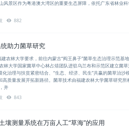
山风景区作为粤港澳大湾区的重要生态屏障，依托广东省林业科
技
882
系统助力菌草研究
农林大学要求，前往内蒙古“阎王鼻子”菌草生态治理示范基
福建农林大学国家菌草中心林占熺团队进驻乌兰布和示范区建立菌草
漠化治理与扶贫紧密结合、“生态、经济、民生”共赢的菌草治沙
和高质量发展开拓新路径。菌草技术由福建农林大学菌草研究所
明，并
技
843
参数土壤测量系统在万亩人工“草海”的应用