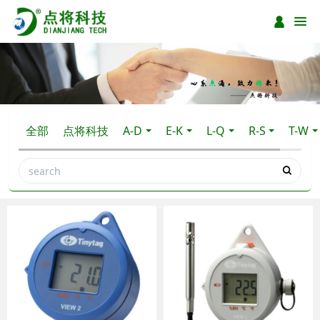
全部
点将科技
A-D
E-K
L-Q
R-S
T-W