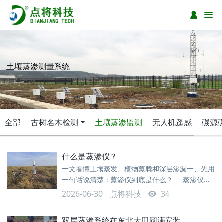
土壤蒸渗测量系统
全部
古树名木检测
土壤蒸渗监测
无人机遥感
碳源
什么是蒸渗仪？
一文看懂土壤蒸发、植物蒸腾和深层渗漏一、先用
一句话说清楚：蒸渗仪到底是什么？ 蒸渗仪，
也常被称为 lysimeter，是一种用于研究土壤—植
2026-06-30
点将科技
34
物—大气之间水分交换过程的观测设备。简单理
解，它把一定体积的土壤和上面的植被“圈定”成一
双层蒸渗系统在东北大田圆满安装