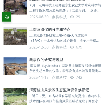
个可监测的土柱，通过记录降雨、灌溉、土壤储水
6月，点将科技工程师在东北农业大学水利科学与
变化、地表径流、底部排水或称重变化，来计算土
工程学院双层蒸渗系统进行了安装培训。 蒸渗测
壤蒸发、植物蒸腾、总蒸散发以及深层渗漏等水分
量系统是评估水在土壤中的利用，研究水分平衡、
收
2026-06-30
点将科技
29
物质平衡、土壤溶质运移的全新工具。 本系统
由双层桶组成的蒸渗测量系统，土柱桶内径30cm
土壤蒸渗仪的分类和特点
高度60cm，可以快速部署安装，不需要建造地下
土壤蒸渗仪是研究土壤-植物-大气连续体
室；配套下渗水位监测及排水装置，自动排水；使
（SPAC）中水分运动的核心设备，主要用于精确
用单点式高精度称重传感器作为重量变化检测
测量土壤蒸发、植物蒸腾（合称蒸散，ET）以及
2025-12-30
点将科技
679
深层渗漏量。土壤蒸渗仪的分类主要基于称重原
理、尺度（面积和深度）、结构设计和控制能力等
蒸渗仪的研究与选型
几个方面。那么，我们根据这些方向来聊下蒸渗仪
蒸渗仪（Lysimeter）是测量土壤蒸发和植物蒸腾
种类和特点，欢迎交流看法，一起学习。称重式蒸
所散失总水量的仪器，底部设有排水装置并能测定
渗仪这是目前精度较高，应用广泛的一类。因直接
渗水量。其基本思想是通过监测限定土体（蒸渗土
测量水量变化，精度可达到每小时0.01mm甚至更
2025-11-18
点将科技
742
筒）的质量变化，来反推水分变化。自称重式蒸渗
高的分
仪的核心原理是称重。通过测量前后两个时间点土
河源桂山风景区生态监测设备焕新记
柱的质量差，来确定这一时段内土柱的水分损失
近日，受广东省林业科学研究院委托，点将科技
量。早期的称重式蒸渗仪主要包括直接称重式和浮
技术团队在河源市桂山风景区成功完成了两套小型
动测重式两大类。随着技术进步，发展出了集成高