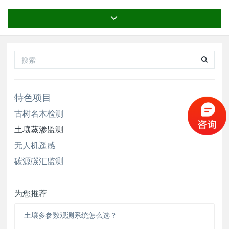
于：水分特征曲线研究、生态恢复、小型模拟试
验、土壤水的流动性、土壤中物质的迁移、土壤的
吸附作用及缓冲性、水平衡分析、渗滤液分析、地
下水补给分析、物质运移、物质转化研究
特色项目
古树名木检测
土壤蒸渗监测
无人机遥感
碳源碳汇监测
为您推荐
土壤多参数观测系统怎么选？