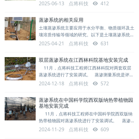
土壤蒸渗测量系统的深度维保服务。此次维保工作
精度传感器和数据自动采集的现代
2025-06-13
点将科技
412
针对服役多年的核心传感器进行精密维修与校准，
成功恢复设备性能，为景区生态研究持续输送精准
蒸渗系统的相关应用
数据，助力科研工作高效开展。 桂山风景区作
土壤蒸渗系统主要应用于水分平衡、物质循环及土
为粤港澳大湾区的重要生态屏障，依托广东省林业
壤溶质传输等领域的研究。以下是土壤蒸渗系统应
科学研究院的科研力量，构建了包含
用的具体方面：1. 农业与水资源管理作物需水量
2025-04-21
点将科技
631
研究通过测量不同作物在不同生长阶段的蒸散发
（ET），优化灌溉制度，提高农业用水效率。精
双层蒸渗系统在江西林科院基地安装完成
准灌溉决策结合气象数据与土壤水分动态，指导智
11月，点将科技工程师江西林科院对两套双层
能灌溉系统，减少水资源浪费。抗旱作物筛选评估
蒸渗系统进行了安装调试。 蒸渗测量系统是评估
作物在干旱条件下的水分利用效率（WUE），筛
水在土壤中的利用，研究水分平衡、物质平衡、土
选耐旱品种。肥料与农药迁移监测灌溉或降雨后养
2024-12-18
点将科技
572
壤溶质运移的全新工具。适用于：水分特征曲线研
分（
究、生态恢复、小型模拟试验、土壤水的流动性、
蒸渗系统在中国科学院西双版纳热带植物园
土壤中物质的迁移、土壤的吸附作用及缓冲性、水
基地安装完成
平衡分析、渗滤液分析、地下水补给分析、物质运
11月，点将科技工程师在中国科学院西双版纳
移、物质转化研究、耕作方法研究、气候研究、
热带植物园对蒸渗系统进行了安装调试。 蒸渗
测量系统是评估水在土壤中的利用，研究水分平
2024-11-29
点将科技
609
衡、物质平衡、土壤溶质运移的全新工具。适用