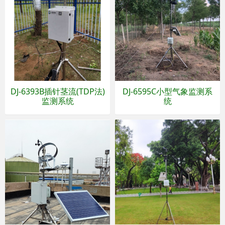
DJ-6393B插针茎流(TDP法)
DJ-6595C小型气象监测系
监测系统
统