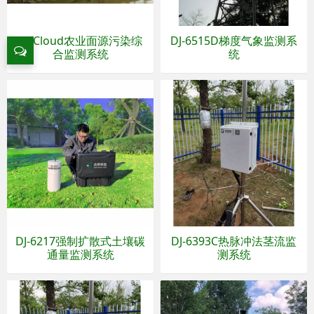
DJ-Cloud农业面源污染综
DJ-6515D梯度气象监测系
合监测系统
统
DJ-6217强制扩散式土壤碳
DJ-6393C热脉冲法茎流监
通量监测系统
测系统