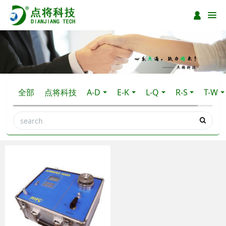
全部
点将科技
A-D
E-K
L-Q
R-S
T-W