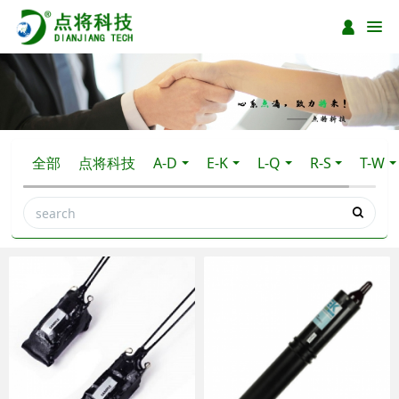
全部
点将科技
A-D
E-K
L-Q
R-S
T-W