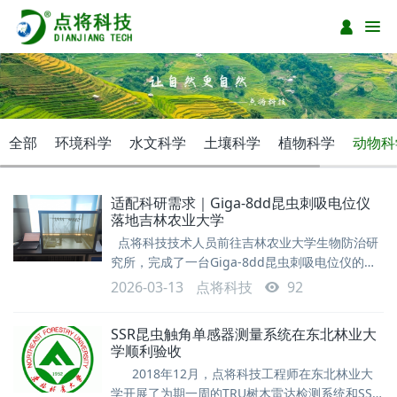
全部
环境科学
水文科学
土壤科学
植物科学
动物科
适配科研需求｜Giga-8dd昆虫刺吸电位仪
落地吉林农业大学
点将科技技术人员前往吉林农业大学生物防治研
究所，完成了一台Giga-8dd昆虫刺吸电位仪的现
场安装调试工作。该设备主要应用于刺吸式昆虫取
2026-03-13
点将科技
92
食行为分析及植物抗虫性研究，为相关领域的科研
工作提供精准、高效的技术支撑 在刺吸式昆虫
SSR昆虫触角单感器测量系统在东北林业大
的取食过程中，其口器与植物接触、刺吸及取食的
学顺利验收
不同阶段会产生微弱的电势差。该电势差可通过设
2018年12月，点将科技工程师在东北林业大
备自带的信号放大器进行放大并清晰显示，
学开展了为期一周的TRU树木雷达检测系统和SSR