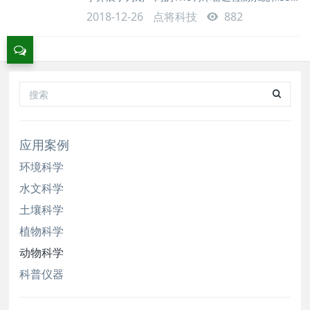
昆虫触角单感器测量系统的安装和培训工作，过程
2018-12-26
点将科技
882
进展顺利，仪器通过验收。 SSR昆虫触角单
感器测量系统，记录昆虫细胞感受器在施加不同刺
激物时的电位变化，用于植物保护、生物防治、森
林保护等
应用案例
环境科学
水文科学
土壤科学
植物科学
动物科学
科普仪器