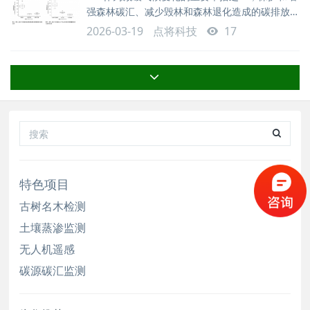
强森林碳汇、减少毁林和森林退化造成的碳排放等
样样地的探地雷达（GPR）实测
相关内容被纳入多项应对气候变化国际公约。
2026-03-19
点将科技
17
1992年«联合国气候变化框架公约(UNFCCC)»[１]
第四条第1款明确提出要促进维护和增强森林碳
汇。 1997年«京都议定书»[２]第二条第1款将促进
可持续森林管理、造林和再造林作为保护和增强温
室气体汇和库的重要措施，同时在第三
特色项目
古树名木检测
土壤蒸渗监测
无人机遥感
碳源碳汇监测