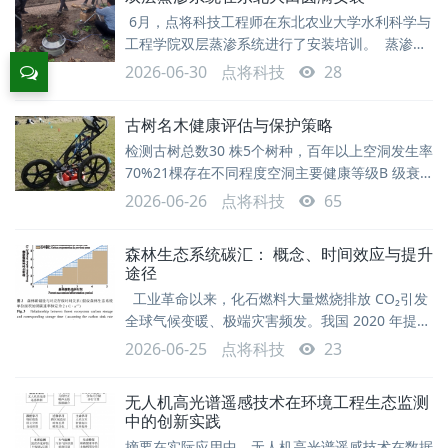
个可监测的土柱，通过记录降雨、灌溉、土壤储水
6月，点将科技工程师在东北农业大学水利科学与
变化、地表径流、底部排水或称重变化，来计算土
工程学院双层蒸渗系统进行了安装培训。 蒸渗测
壤蒸发、植物蒸腾、总蒸散发以及深层渗漏等水分
量系统是评估水在土壤中的利用，研究水分平衡、
收
2026-06-30
点将科技
28
物质平衡、土壤溶质运移的全新工具。 本系统
由双层桶组成的蒸渗测量系统，土柱桶内径30cm
古树名木健康评估与保护策略
高度60cm，可以快速部署安装，不需要建造地下
检测古树总数30 株5个树种，百年以上空洞发生率
室；配套下渗水位监测及排水装置，自动排水；使
70%21棵存在不同程度空洞主要健康等级B 级衰
用单点式高精度称重传感器作为重量变化检测
弱，占样本100%评估指标体系10 项5大类二级指
2026-06-26
点将科技
65
标量化评分一、研究背景与意义古树名木是自然与
文化遗产的双重载体，其生态价值、历史价值与景
森林生态系统碳汇： 概念、时间效应与提升
观价值不可再生。然而，随着树龄增长和外界环境
途径
胁迫，古树往往面临树干内部腐朽、树冠退化、根
工业革命以来，化石燃料大量燃烧排放 CO₂引发
系浅化等结构性退化问题，严重威胁遗产场所的完
全球气候变暖、极端灾害频发。我国 2020 年提出
整性和游客安全。传统检测方法（目视
2030 碳达峰、2060 碳中和 “双碳” 目标；至 2060
2026-06-25
点将科技
23
年碳中和阶段，即便全行业碳排放降至最低，仍有
约 1/4 现有碳排放需依靠生态系统消纳，工业革
无人机高光谱遥感技术在环境工程生态监测
命以来大气新增 140 ppm CO₂也需生态系统清
中的创新实践
除。森林是陆地生态系统碳汇主体，贡献陆地碳汇
摘要在实际应用中，无人机高光谱遥感技术在数据