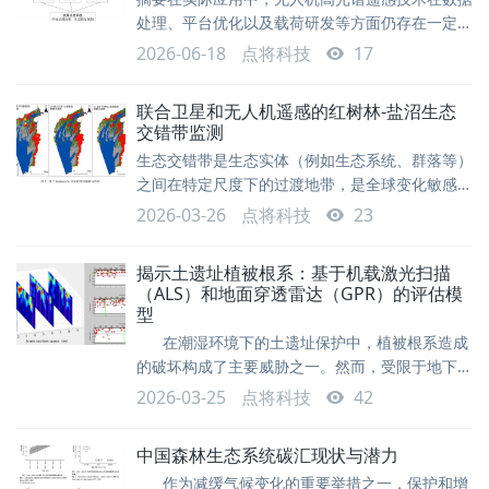
80% 以上，但森林长周期、高复
处理、平台优化以及载荷研发等方面仍存在一定局
限。亟需在全面梳理应用现状基础上，发掘全新的
2026-06-18
点将科技
17
应用模式途径，促进无人机高光谱遥感技术在环境
工程生态监测领域的深入应用。本文立足对无人机
联合卫星和无人机遥感的红树林-盐沼生态
高光谱遥感技术应用现状的梳理，分析了该技术在
交错带监测
环境工程生态监测方面的创新实践，进而展望这项
生态交错带是生态实体（例如生态系统、群落等）
技术的发展趋势，以期为无人机高光谱遥感技术在
之间在特定尺度下的过渡地带，是全球变化敏感
环境工程生态监测领域的应用提供借鉴。1 无人机
区、生物多样性出现区以及边缘效应表达区。互花
2026-03-26
点将科技
23
高
米草（Spartina alterniflora）是中国沿海滩涂湿
地的主要入侵物种之一，其在热带和亚热带海岸与
揭示土遗址植被根系：基于机载激光扫描
本地物种红树林竞争生长，形成大范围的红树林-
（ALS）和地面穿透雷达（GPR）的评估模
盐沼生态交错带（mangrove-salt marsh
型
ecotone）。该生态交错带是研究景观格局与生态
在潮湿环境下的土遗址保护中，植被根系造成
过程、监测
的破坏构成了主要威胁之一。然而，受限于地下采
样的困难，对根系构型的定量评估仍面临严重制
2026-03-25
点将科技
42
约。本研究提出了一种将多尺度分割与偏最小二乘
回归（PLS）相集成的根系评估框架，专门针对地
中国森林生态系统碳汇现状与潜力
下根系样本稀缺的土遗址而设计。 以扬州蜀岗
作为减缓气候变化的重要举措之一，保护和增
古城墙土遗址为案例，我们整合了28个非标准采