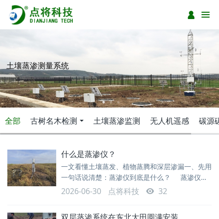
土壤蒸渗测量系统
全部
古树名木检测
土壤蒸渗监测
无人机遥感
碳源
什么是蒸渗仪？
一文看懂土壤蒸发、植物蒸腾和深层渗漏一、先用
一句话说清楚：蒸渗仪到底是什么？ 蒸渗仪，
也常被称为 lysimeter，是一种用于研究土壤—植
2026-06-30
点将科技
32
物—大气之间水分交换过程的观测设备。简单理
解，它把一定体积的土壤和上面的植被“圈定”成一
双层蒸渗系统在东北大田圆满安装