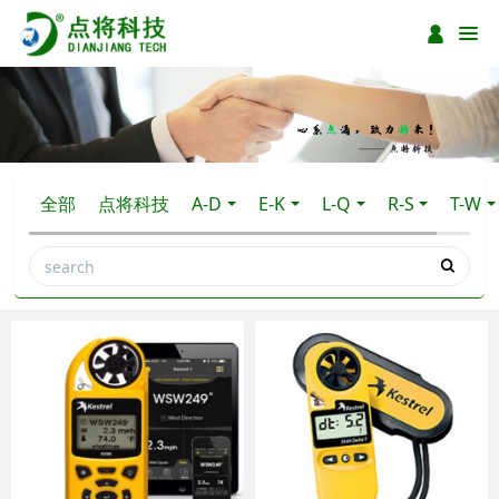
全部
点将科技
A-D
E-K
L-Q
R-S
T-W