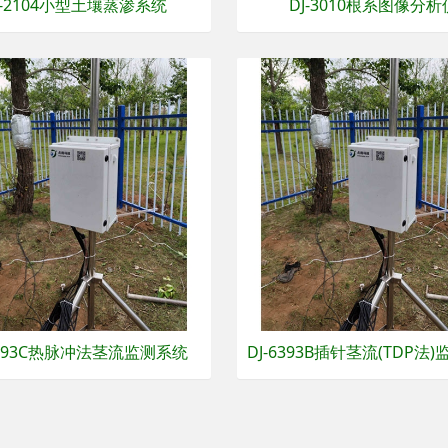
J-2104小型土壤蒸渗系统
DJ-3010根系图像分析
6393C热脉冲法茎流监测系统
DJ-6393B插针茎流(TDP法