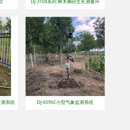
仪
DJ-310X系列 树木胸径生长测量环
)监测系统
DJ-6595C小型气象监测系统