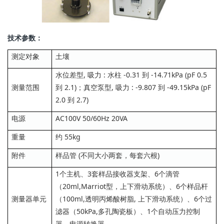
技术参数：
测定对象
土壤
水位差型, 吸力 : 水柱 -0.31 到 -14.71kPa (pF 0.5
测量范围
到 2.1)；真空泵型, 吸力 : -9.807 到 -49.15kPa (pF
2.0 到 2.7)
电源
AC100V 50/60Hz 20VA
重量
约 55kg
附件
样品管 (不同大小两套，每套六根)
1个主机、3套样品接收器支架、6个滴管
（20ml,Marriot型，上下滑动系统）、6个样品杆
测量器单元
（100ml,透明丙烯酸树脂, 上下滑动系统）、6个过
滤器（50kPa,多孔陶瓷板）、1个自动压力控制
器、电源转换器