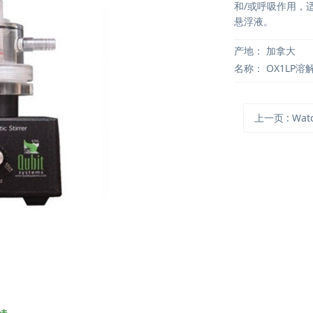
和/或呼吸作用，
悬浮液。
产地：
加拿大
名称：
OX1LP溶
上一页
: WatchD