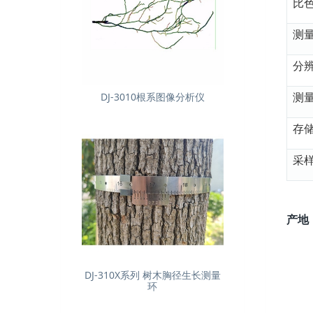
比
测
分
测
DJ-3010根系图像分析仪
存
采
产地
DJ-310X系列 树木胸径生长测量
环