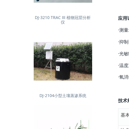
DJ-3210 TRAC Ⅲ 植物冠层分析
应用
仪
·测
·抑
·光
·温
·氧
DJ-2104小型土壤蒸渗系统
技术
基