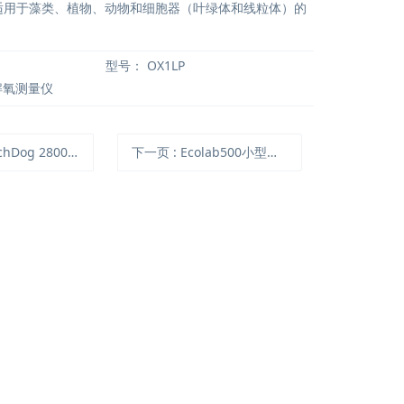
适用于藻类、植物、动物和细胞器（叶绿体和线粒体）的
型号：
OX1LP
解氧测量仪
og 2800土壤水分自动监测站
下一页
: Ecolab500小型生态模拟系统