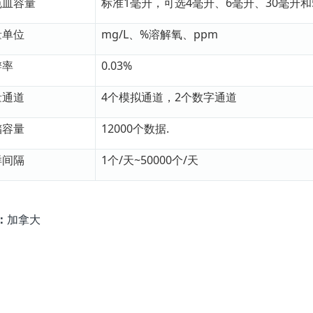
色皿容量
标准1毫升，可选4毫升、6毫升、30毫升和
量单位
mg/L、%溶解氧、ppm
辨率
0.03%
量通道
4个模拟通道，2个数字通道
储容量
12000个数据.
样间隔
1个/天~50000个/天
：
加拿大