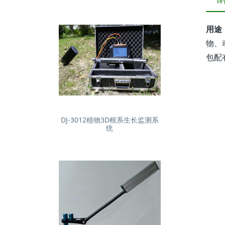
详
用途
物、
包配
DJ-3012植物3D根系生长监测系
统