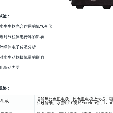
试验：
量水生生物光合作用的氧气变化
制剂对线粒体电传导的影响
敏叶绿体电子传递分析
度对水生动物摄氧量的影响
消化酶动力学
规格：
溶解氧比色皿电极、比色皿电极放大器、磁
本组成
和过滤纸、水套用10英尺Excelon管、Lab