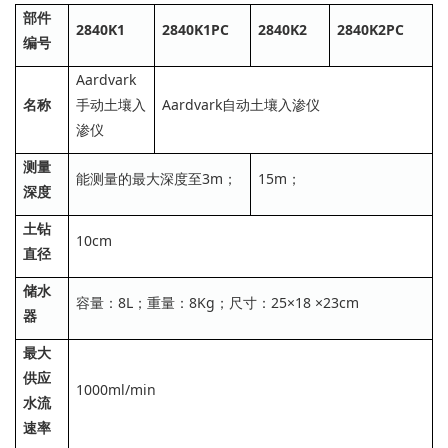
部件
2840K1
2840K1PC
2840K2
2840K2PC
编号
Aardvark
名称
手动土壤入
Aardvark自动土壤入渗仪
渗仪
测量
能测量的最大深度至3m；
15m；
深度
土钻
10cm
直径
储水
容量：8L；重量：8Kg；尺寸：25×18 ×23cm
器
最大
供应
1000ml/min
水流
速率