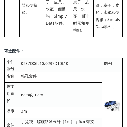
子，皮尺，
桌子，皮
器和便携
管；桌子；皮
水壶，便携
尺，水
箱。
尺；水箱和便
箱，Simply
壶，倒计
携箱；Simply
Data软件。
时器和便
Data软件。
携箱。
可选配件：
部件
0237D06L10/0237D10L10
图例
编号
名称
钻孔套件
螺旋
钻直
6cm
或
10cm
径
深度
3m
手提袋；螺旋钻延长杆（1m）；6cm螺旋
套件