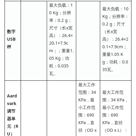
最大负载：1
最大负载：10
0 Kg；分辨
Kg；分辨率：
率：0.2 g；
0.2 g；尺寸
尺寸（长x宽
数字
（长x宽
高）：26.4×
USB
高）：26.4×2
20.1×7.9c
秤
0.1×7.9cm；
m；；重量1.
重量1.05 K
05 Kg；功
g；功耗：0.0
耗：0.035
35瓦。
瓦。
最大工作
范围：34
最大工作范
Aard
KPa，最
围：34 KPa，
vark
小工作范
最小工作范
调节
围：690
围：690
器单
KPa，直
KPa，直径
元（R
径（OD x
（OD x L）：
U）