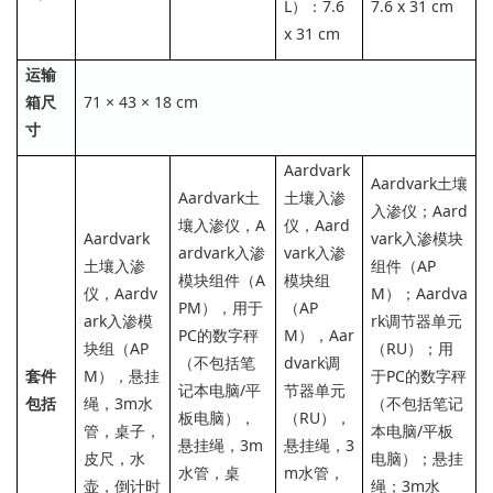
L）：7.6
7.6 x 31 cm
x 31 cm
运输
箱尺
71 × 43 × 18 cm
寸
Aardvark
Aardvark土壤
Aardvark土
土壤入渗
入渗仪；Aard
壤入渗仪，A
仪，Aard
Aardvark
vark入渗模块
ardvark入渗
vark入渗
土壤入渗
组件（AP
模块组件（A
模块组
仪，Aardv
M）；Aardva
PM），用于
（AP
ark入渗模
rk调节器单元
PC的数字秤
M），Aar
块组（AP
（RU）；用
（不包括笔
dvark调
套件
M），悬挂
于PC的数字秤
记本电脑/平
节器单元
包括
绳，3m水
（不包括笔记
板电脑），
（RU），
管，桌子，
本电脑/平板
悬挂绳，3m
悬挂绳，3
皮尺，水
电脑）；悬挂
水管，桌
m水管，
壶，倒计时
绳；3m水