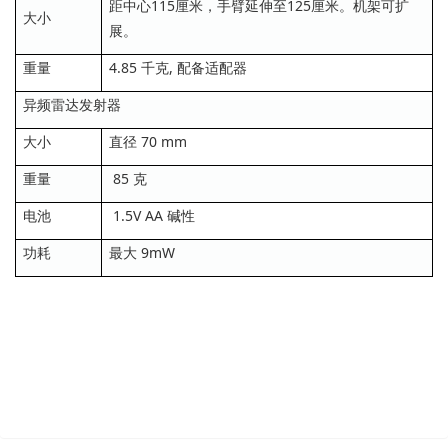
距中心115厘米，手臂延伸至125厘米。机架可扩
大小
展。
重量
4.85 千克, 配备适配器
异频雷达发射器
大小
直径 70 mm
重量
85 克
电池
1.5V AA 碱性
功耗
最大 9mW