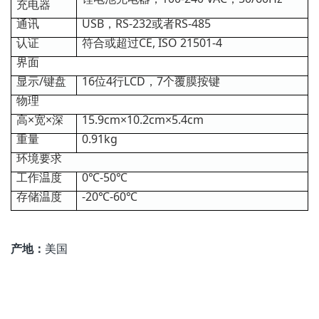
充电器
通讯
USB，RS-232或者RS-485
认证
符合或超过CE, ISO 21501‐4
界面
显示/键盘
16位4行LCD，7个覆膜按键
物理
高×宽×深
15.9cm×10.2cm×5.4cm
重量
0.91kg
环境要求
工作温度
0℃-50℃
存储温度
-20℃-60℃
产地：
美国