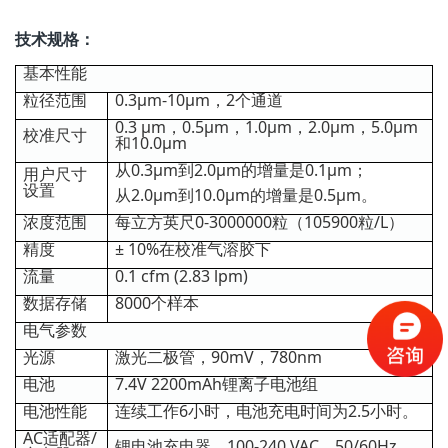
技术规格：
基本性能
粒径范围
0.3μm‐10μm，2个通道
0.3 μm，0.5μm，1.0μm，2.0μm，5.0μm
校准尺寸
和10.0μm
从0.3μm到2.0μm的增量是0.1μm；
用户尺寸
设置
从2.0μm到10.0μm的增量是0.5μm。
浓度范围
每立方英尺0-3000000粒（105900粒/L）
精度
± 10%在校准气溶胶下
流量
0.1 cfm (2.83 lpm)
数据存储
8000个样本
电气参数
光源
激光二极管，90mV，780nm
电池
7.4V 2200mAh锂离子电池组
电池性能
连续工作6小时，电池充电时间为2.5小时。
AC适配器/
锂电池充电器，100-240 VAC，50/60Hz