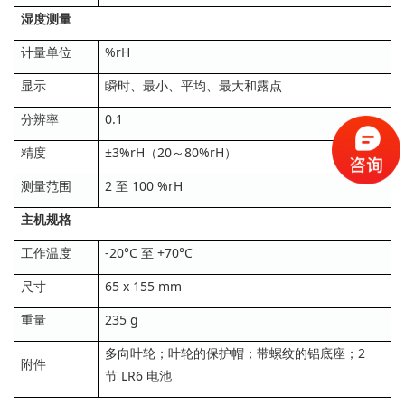
湿度测量
计量单位
%rH
显示
瞬时、最小、平均、最大和露点
分辨率
0.1
精度
±3%rH（20～80%rH）
测量范围
2 至 100 %rH
主机规格
工作温度
-20°C 至 +70°C
尺寸
65 x 155 mm
重量
235 g
多向叶轮；叶轮的保护帽；带螺纹的铝底座；2
附件
节 LR6 电池