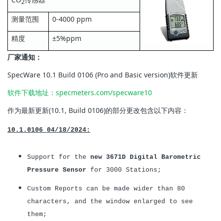
2
测量范围
0-4000 ppm
精度
±5%ppm
厂家通知：
SpecWare 10.1 Build 0106 (Pro and Basic version)软件更新
软件下载地址：
specmeters.com/specware10
作为最新更新(10.1, Build 0106)的部分更改包含以下内容：
10.1.0106 04/18/2024:
Support
for the
new 3671D Digital Barometric
Pressure Sensor
for 3000 Stations;
Custom Reports can be made wider than 80
characters, and the window enlarged to see
them
;