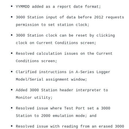
YYMMDD added as a report date forma
t;
3000 Station input of data before 2012 requests
permission to set station clock
;
3000 Station clock can be reset by clicking
clock on Current Conditions screen
;
Resolved calculation issues on the Current
Conditions screen
;
Clarified instructions in A-Series Logger
Model/Serial assignment windo
w;
Added 3000 Station header interpreter to
Monitor utility
;
Resolved issue where Test Port set a 3000
Station to 2000 emulation mode
; and
Resolved issue with reading from an erased 3000