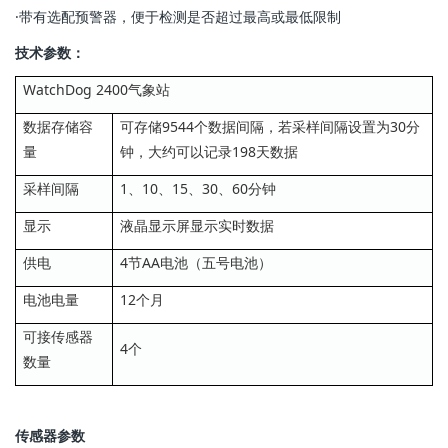
·带有选配预警器，便于检测是否超过最高或最低限制
技术参数：
WatchDog 2400气象站
数据存储容
可存储9544个数据间隔，若采样间隔设置为30分
量
钟，大约可以记录198天数据
采样间隔
1、10、15、30、60分钟
显示
液晶显示屏显示实时数据
供电
4节AA电池（五号电池）
电池电量
12个月
可接传感器
4个
数量
传
感器参数