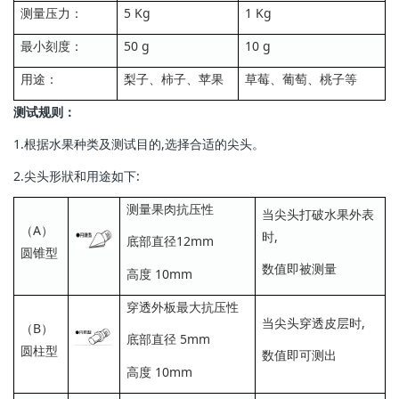
测量压力：
5 Kg
1 Kg
最小刻度：
50 g
10 g
用途：
梨子、柿子、苹果
草莓、葡萄、桃子等
测试规则：
1.根据水果种类及测试目的,选择合适的尖头。
2.尖头形狀和用途如下:
测量果肉抗压性
当尖头打破水果外表
（A）
时,
底部直径12mm
圆锥型
数值即被测量
高度 10mm
穿透外板最大抗压性
当尖头穿透皮层时,
（B）
底部直径 5mm
圆柱型
数值即可测出
高度 10mm