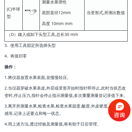
测量水果弹性
(C)半球
当变形式,所测出数值
底部直径12mm
型
高度 10mm mm
（D）鑲入或卸下头型工具,总长30 mm
3. 使用工具固定所选择头型
4. 将值归零
操作：
1.將仪器放置水果表面,並慢慢轻压。
2.当仪器穿破水果表皮,外层或变形开始时指针即停止,此时当状态改
变时,停止压力,指针会停止指示测量值,多次重覆测量並记录值下来。
3.离开所测量水果,检查水果,检查水果甜度.酸度.外皮硬度,成熟度触
感等,记录上还要点和每一状态。
4.用上述方法,透过经验及测量值,将有助于日后管理。