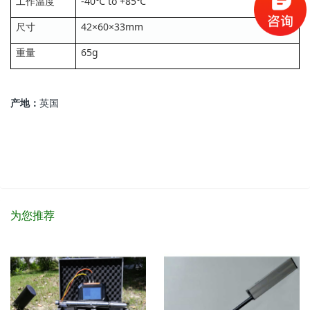
工作温度
-40℃ to +85℃
尺寸
42×60×33mm
重量
65g
产地：
英国
为您推荐