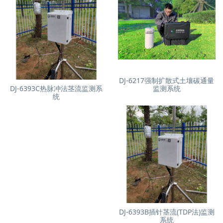
DJ-6217强制扩散式土壤碳通量
DJ-6393C热脉冲法茎流监测系
监测系统
统
DJ-6393B插针茎流(TDP法)监测
系统