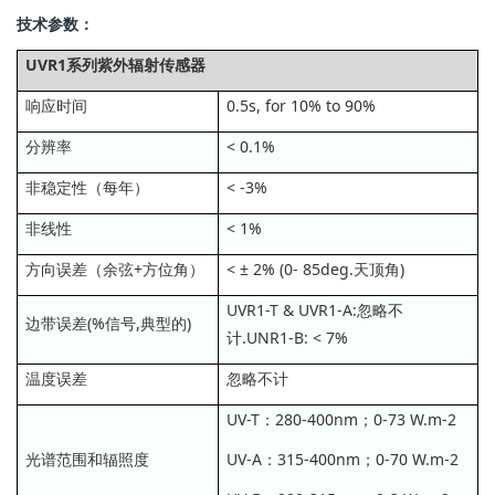
技术参数：
UVR1系列紫外辐射传感器
响应时间
0.5s, for 10% to 90%
分辨率
< 0.1%
非稳定性（每年）
< -3%
非线性
< 1%
方向误差（余弦+方位角）
< ± 2% (0- 85deg.天顶角)
UVR1-T & UVR1-A:忽略不
边带误差(%信号,典型的)
计.UNR1-B: < 7%
温度误差
忽略不计
UV-T：280-400nm；0-73 W.m-2
光谱范围和辐照度
UV-A：315-400nm；0-70 W.m-2