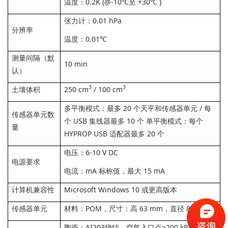
温度：0.2K (@-10℃至 +30℃ )
张力计：0.01 hPa
分辨率
温度：0.01℃
测量间隔（默
10 min
认）
3
3
土壤体积
250 cm
/ 100 cm
多平衡模式：最多 20 个天平和传感器单元 / 每
传感器单元数
个 USB 集线器最多 10 个 单平衡模式：每个
量
HYPROP USB 适配器最多 20 个
电压：6-10 V DC
电源要求
电流：mA 标称值，最大 15 mA
计算机兼容性
Microsoft Windows 10 或更高版本
传感器单元
材料：POM，尺寸：高 63 mm，直径 80 mm
陶瓷：AI203烧结，空气入口点>200 kPa，Ø 5