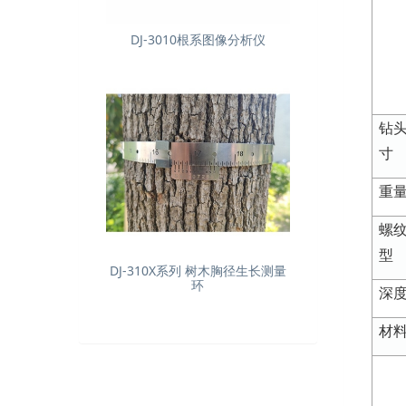
DJ-3010根系图像分析仪
钻
寸
重
螺
型
DJ-310X系列 树木胸径生长测量
环
深
材