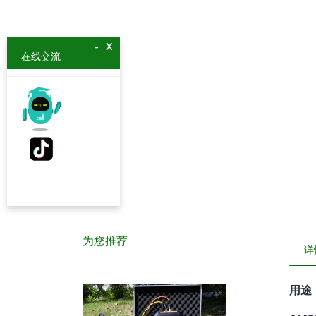
x
-
在线交流
为您推荐
详
用途