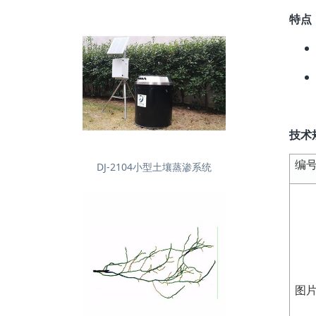
特点
技术
编
DJ-2104小型土壤蒸渗系统
图