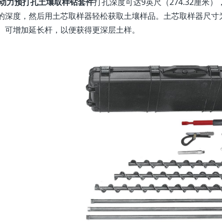
S动力预打孔土壤取样钻套件
打孔深度可达9英尺（274.32厘米）
的深度，然后用土芯取样器轻松获取土壤样品。土芯取样器尺寸为1-1/2
。可增加延长杆，以便获得更深层土样。