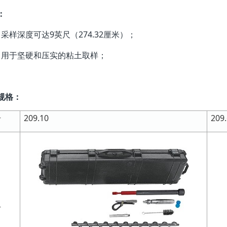
：
采样深度可达9英尺（274.32厘米）；
用于坚硬和压实的粘土取样；
规格：
号
209.10
209
片