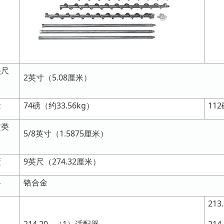
头尺
2英寸（5.08厘米）
量
74磅（约33.56kg）
11
纹类
5/8英寸（1.5875厘米）
度
9英尺（274.32厘米）
料
铬合金
213