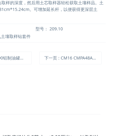
孔到达取样的深度，然后用土芯取样器轻松获取土壤样品。土
81cm*15.24cm。可增加延长杆，以便获得更深层土
型号：
209.10
孔土壤取样钻套件
0铝制油罐分层淤泥采样器
下一页
: CM16 CMPA48AAF-5V 电容式超声麦克风