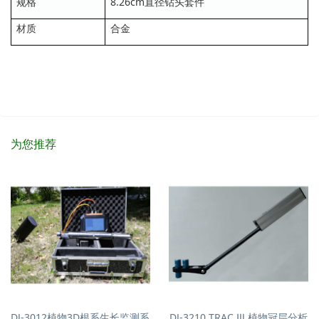
规格
8.26cm直径钻头套件
材质
合金
为您推荐
DJ-3012植物3D根系生长监测系
DJ-3210 TRAC Ⅲ 植物冠层分析