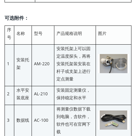
可选附件：
序
名称
型号
产品规格说明
图片
号
安装托架上可以固
定温度探头，再将
安装托
1
AM-220
安装托架装安装在
架
杆子或支架上进行
定点测量
水平安
安装固定测量仪，
2
AL-210
装底座
保持稳定和水平
将测量仪数据下载
到电脑，含软件，
3
数据线
AC-100
软件也可在官网下
载