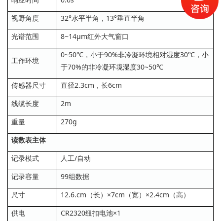
视野角度
32°水平半角，13°垂直半角
光谱范围
8~14μm红外大气窗口
0~50℃，小于90%非冷凝环境相对湿度30℃，小
工作环境
于70%的非冷凝环境湿度30~50℃
传感器尺寸
直径2.3cm，长6cm
线缆长度
2m
重量
270g
读数表主体
记录模式
人工/自动
记录容量
99组数据
尺寸
12.6.cm（长）×7cm（宽）×2.4cm（高）
供电
CR2320纽扣电池×1