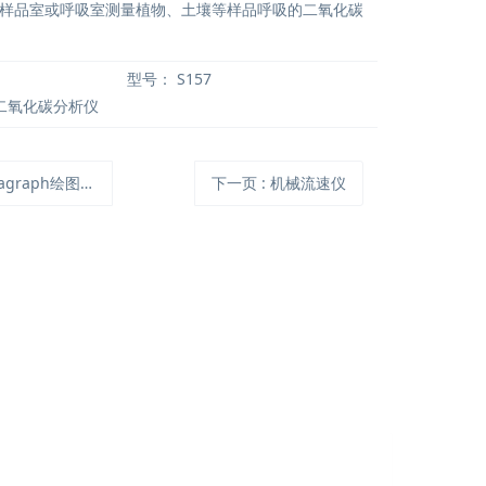
样品室或呼吸室测量植物、土壤等样品呼吸的二氧化碳
型号：
S157
外二氧化碳分析仪
agraph绘图统计软件
下一页
: 机械流速仪