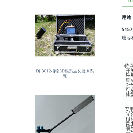
详
用途
S1
壤等
特
·开
DJ-3012植物3D根系生长监测系
·
统
·
·0
·
·体
应
·光
·根
·
·
·