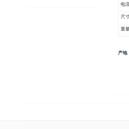
电
尺
重
产地