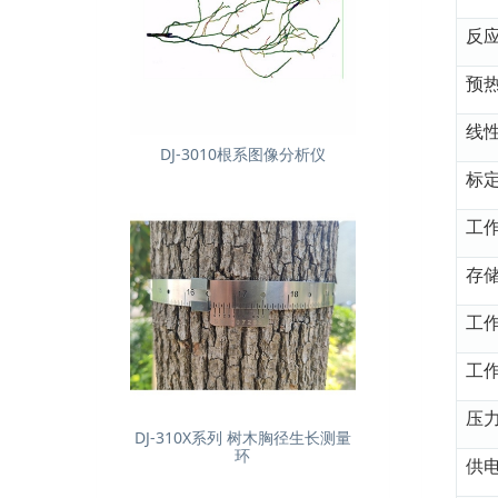
反
预
线
DJ-3010根系图像分析仪
标
工
存
工
工
压
DJ-310X系列 树木胸径生长测量
环
供