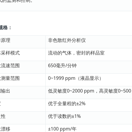
规格：
作原理
非色散红外分析仪
体采样模式
流动的气体，密封的样品室
大流速范围
650毫升/分钟
大测量范围
0~1999 ppm（液晶显示）
拟输出
低灵敏度0~2000 ppm，高灵敏度0~500
度
优于全量程的±2%
复性
优于读数的±1%
大漂移
±100 ppm/年