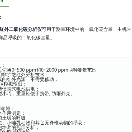
情
：
57红外二氧化碳分析仪
可用于测量环境中的二氧化碳含量，主机带
样品呼吸的二氧化碳含量。
点：
关切换0~500 ppm和0~2000 ppm两种测量范围；
采用非扩散红外分析技术；
集成的红外光源，不需要移动；
~5V模拟输出；
可选便携式电池供电；
型小巧，重量轻便于携带, 防雨外壳。
用领域：
合作用测定；
和土壤的呼吸；
昆虫、小哺乳动物和其它无脊椎动物的呼吸；
细胞培养的冠层分析；
大气的监测和控制。