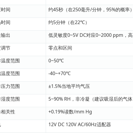
应时间
约45秒（在250毫升/分钟，95%的概率
热时间
约5分钟（在22℃）
性输出
低灵敏度0~5V DC对应0~2000 ppm，高
定调节
零点和区间
作温度范围
0~50℃
储温度范围
-40~+70℃
作压力范围
±1.5%当地平均气压
作湿度范围
5~90% RH，非冷凝（建议吸湿后的气体
力相关性
+0.19%读数/mm Hg
电
12V DC 120V AC/60Hz适配器