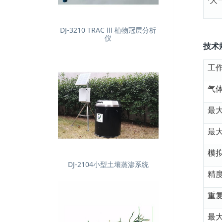
DJ-3210 TRAC Ⅲ 植物冠层分析
仪
技术
工
气
最
最
模
DJ-2104小型土壤蒸渗系统
精
重
最