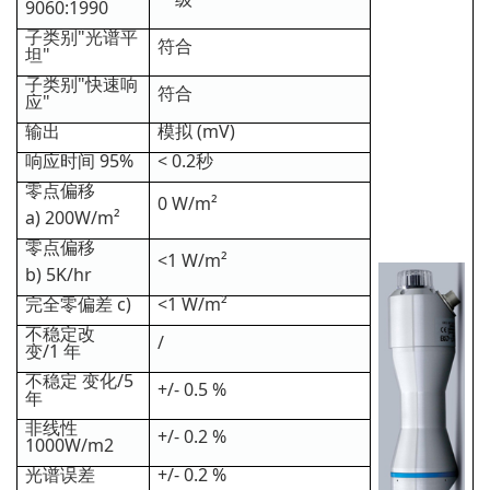
9060:1990
子类别"光谱平
符合
坦"
子类别"快速响
符合
应"
输出
模拟 (mV)
响应时间 95%
< 0.2秒
零点偏移
0 W/m²
a) 200W/m²
零点偏移
<1 W/m²
b) 5K/hr
完全零偏差 c)
<1 W/m²
不稳定改
/
变/1 年
不稳定 变化/5
+/- 0.5 %
年
非线性
+/- 0.2 %
1000W/m2
光谱误差
+/- 0.2 %