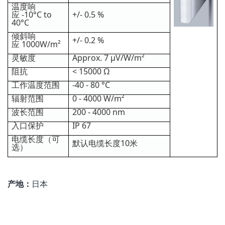
温度响
应 -10°C to
+/- 0.5 %
40°C
倾斜响
+/- 0.2 %
应 1000W/m²
灵敏度
Approx. 7 µV/W/m²
阻抗
< 15000 Ω
工作温度范围
-40 - 80 °C
辐射范围
0 - 4000 W/m²
波长范围
200 - 4000 nm
入口保护
IP 67
电缆长度（可
默认电缆长度10米
选）
产地：
日本