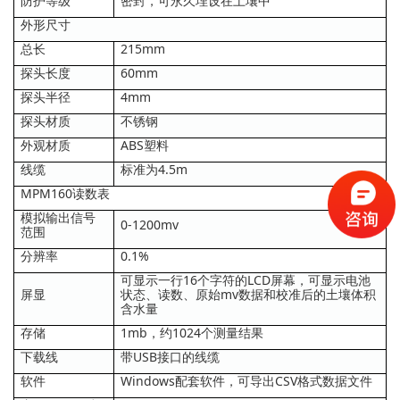
防护等级
密封，可永久埋设在土壤中
外形尺寸
总长
215mm
探头长度
60mm
探头半径
4mm
探头材质
不锈钢
外观材质
ABS塑料
线缆
标准为4.5m
MPM160读数表
模拟输出信号
0-1200mv
范围
分辨率
0.1%
可显示一行16个字符的LCD屏幕，可显示电池
屏显
状态、读数、原始mv数据和校准后的土壤体积
含水量
存储
1mb，约1024个测量结果
下载线
带USB接口的线缆
软件
Windows配套软件，可导出CSV格式数据文件