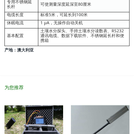
专用不锈钢延
可使测量深度延深至80厘米
长杆
电缆长度
标准5米，可延长到100米
休眠电流
1 μA，无操作自动关机
土壤水分探头、手持土壤水分读数表、RS232
基本配置
通讯电缆、数据下载软件、不锈钢延长杆和便
携箱
产地：澳大利亚
为您推荐