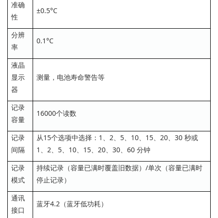
准确
±0.5°C
性
分辨
0.1°C
率
液晶
显示
测量，电池寿命警告等
器
记录
16000个读数
容量
记录
从15个选项中选择：1、2、5、10、15、20、30 秒或
间隔
1、2、5、10、15、20、30、60 分钟
记录
持续记录（容量已满时覆盖旧数据）/单次（容量已满时
模式
停止记录）
通讯
蓝牙4.2（蓝牙低功耗）
接口