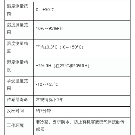
温度测量范
0～+50°C
围
湿度测量范
10%～95%RH
围
温度测量精
平均±0.3°C（-0～+50°C）
度
湿度测量精
±5% RH（在25°C和50%RH）
度
承受温度范
-10～+55°C
围
传感器寿命
常规情况下1年
反应时间
约7分钟
非冷凝、要求防水、防止有机溶液或气体接触传
工作环境
感器