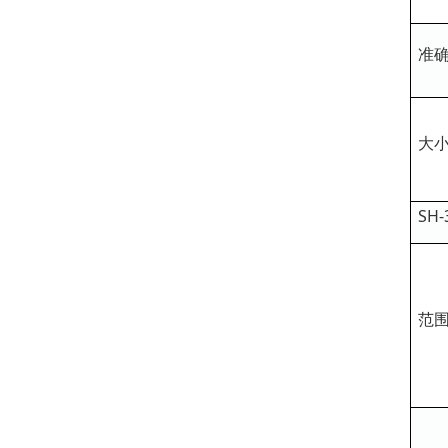
准
大
SH
范