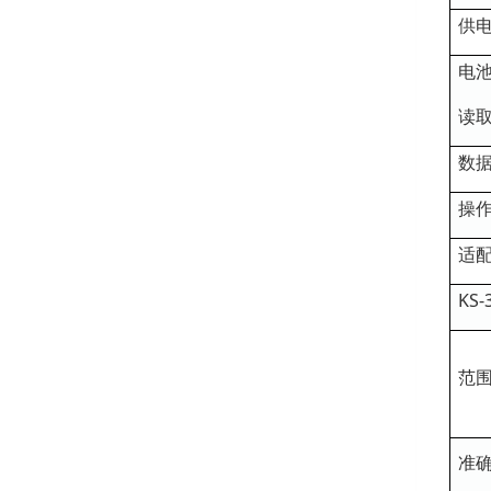
供
电
读
数
操
适
KS
范
准