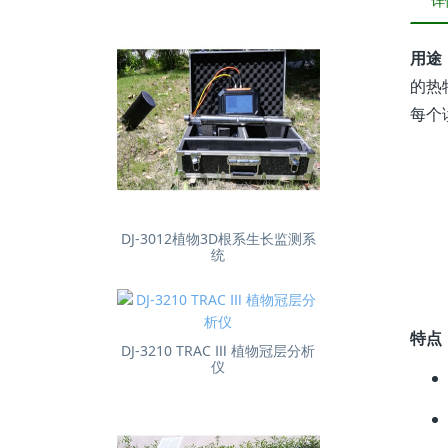
详
用途
的热
每个
DJ-3012植物3D根系生长监测系
统
特点
DJ-3210 TRAC Ⅲ 植物冠层分析
仪