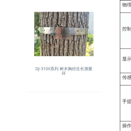
物
控
显
DJ-310X系列 树木胸径生长测量
环
传
手
操