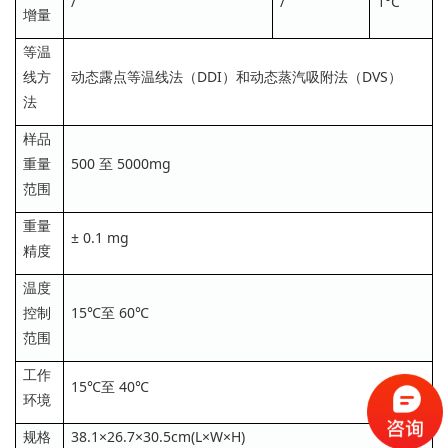
/
/
1°C
增量
等温
线方
动态露点等温线法（DDI）和动态蒸汽吸附法（DVS）
法
样品
重量
500 至 5000mg
范围
重量
± 0.1 mg
精度
温度
控制
15℃至 60℃
范围
工作
15℃至 40℃
环境
规格
38.1×26.7×30.5cm(L×W×H)