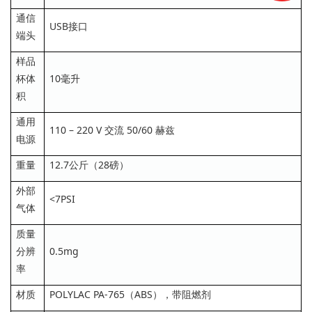
通信
USB接口
端头
样品
杯体
10毫升
积
通用
110 – 220 V 交流 50/60 赫兹
电源
重量
12.7公斤（28磅）
外部
<7PSI
气体
质量
分辨
0.5mg
率
材质
POLYLAC PA-765（ABS），带阻燃剂