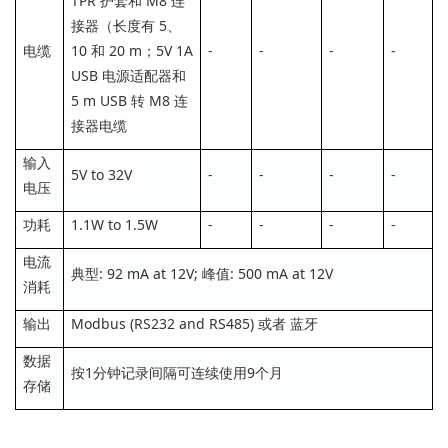
TPR 护套和 M8 连
接器（长度有 5、
电缆
10 和 20 m；5V 1A
-
-
-
-
USB 电源适配器和
5 m USB 转 M8 连
接器电缆
输入
5V to 32V
-
-
-
-
电压
功耗
1.1W to 1.5W
-
-
-
-
电流
典型: 92 mA at 12V; 峰值: 500 mA at 12V
消耗
输出
Modbus (RS232 and RS485) 或者 蓝牙
数据
按1分钟记录间隔可连续使用9个月
存储