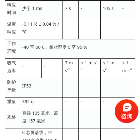
响应
少于 1 ms
7 s
-
105 s
-
时间
温度
-0.11 % ± 0.04 % /
-
-
-
-
响应
℃
工作
-40 至 60 C，相对湿度 0 至 95 %
环境
-
吸气
7 m
< 1 m s
< 1 m
< 1
-
-
-1
1
-1
-1
速率
s
s
m s
防护
IP53
-
-
-
-
等级
重量
392 g
-
-
-
-
直径 105 毫米，高
规格
-
-
-
-
度 157 毫米
6 芯屏蔽线，带