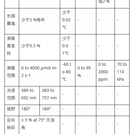
值2 %
少于
长期
少于2 %每年
0.02
-
-
-
飘逸
℃
测量
少于
重复
少于0.5 %
0.0
-
-
-
性
1
℃
-60 t
0 to
70 to
测量
0 to 4000 µmol m-
0 to 95
o 80
2000
110
范围
2 s-1
%
℃
ppm
kPa
光谱
389 to
383 to
-
-
-
-
范围
692 nm
757 nm
视野
180°
180°
-
-
-
-
定向
± 5 % at 75° 天顶
-
-
-
-
响应
角