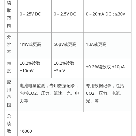
读
取
0－25V DC
0－2.5V DC
0－20mA DC；≥30V
范
围
分
辨
1mV或更高
50μV或更高
1μA或更高
率
精
±0.2%读数
±0.2%读数
±0.2%读数或 ±10μA
度
±10mV
±5mV
应
电池电量监测，专用数据记录，
专用数据记录，包括
用
包括CO2、压力、流速、光、电
CO2、压力、电流、
范
力等
光、等
围
总
读
数
16000