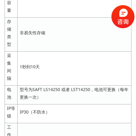
容
量
存
储
非易失性存储
类
型
采
集
1秒到10天
间
隔
电
型号为SAFT LS14250 或者 LST14250，电池可更换（每年
池
更换一次）
IP等
IP30（不防水）
级
工
作