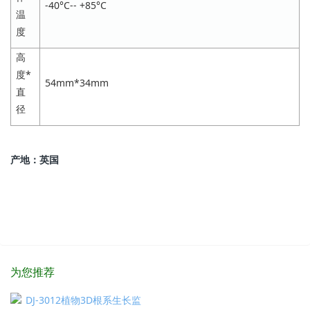
-40°C-- +85°C
温
度
高
度*
54mm*34mm
直
径
产地：英国
为您推荐