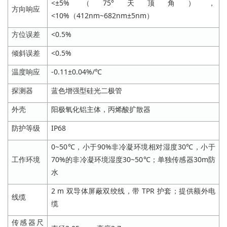
<±5%（75°天顶角），
方向响应
<10%（412nm~682nm±5nm）
方位误差
<0.5%
倾斜误差
<0.5%
温度响应
-0.11±0.04%/℃
探测器
蓝色增强型硅光二极管
外壳
阳极氧化铝主体，丙烯酸扩散器
防护等级
IP68
0~50℃，小于90%非冷凝环境相对湿度30℃，小于
工作环境
70%的非冷凝环境湿度30~50℃；单独传感器30m防
水
2 m 双导体屏蔽双绞线，带 TPR 护套；提供额外电
线缆
缆
传感器尺