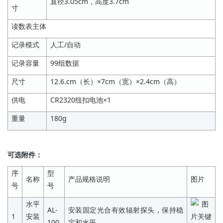
直径3.05cm，高度3.7cm
寸
读数表主体
记录模式
人工/自动
记录容量
99组数据
尺寸
12.6.cm（长）×7cm（宽）×2.4cm（高）
供电
CR2320纽扣电池×1
重量
180g
可选附件：
序
型
名称
产品规格说明
图片
号
号
水平
AL-
安装固定光合有效辐射探头，保持稳
1
安装
100
定和水平