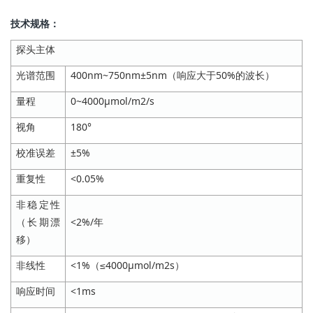
技术规格：
探头主体
光谱范围
400nm~750nm±5nm（响应大于50%的波长）
量程
0~4000μmol/m2/s
视角
180°
校准误差
±5%
重复性
<0.05%
非稳定性
（长期漂
<2%/年
移）
非线性
<1%（≤4000μmol/m2s）
响应时间
<1ms