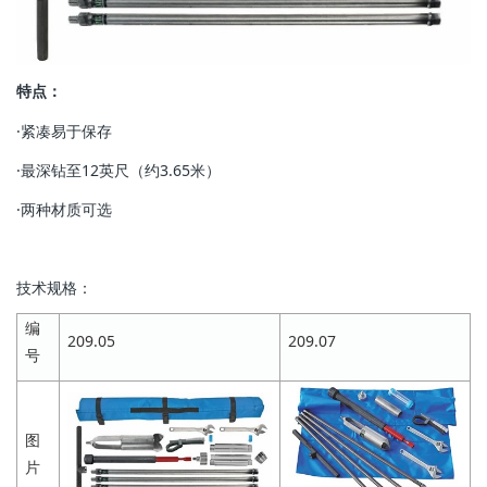
特点：
·紧凑易于保存
·最深钻至12英尺（约3.65米）
·两种材质可选
技术规格：
编
209.05
209.07
号
图
片