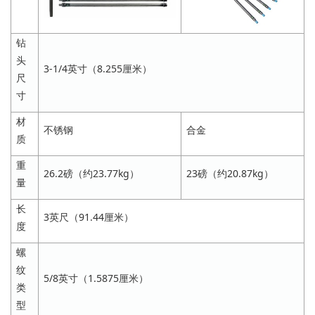
钻
头
3-1/4英寸（8.255厘米）
尺
寸
材
不锈钢
合金
质
重
26.2磅（约23.77kg）
23磅（约20.87kg）
量
长
3英尺（91.44厘米）
度
螺
纹
5/8英寸（1.5875厘米）
类
型