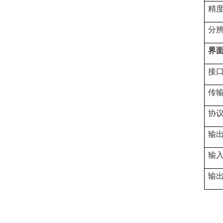
精
分
界
接
传
协
输
输
输