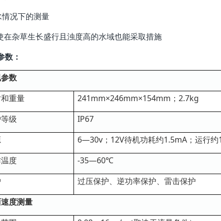
回水情况下的测量
即使在杂草生长盛行且浊度高的水域也能采取措施
参数：
规参数
寸和重量
241mm×246mm×154mm；2.7kg
护等级
IP67
源
6—30v；12V待机功耗约1.5mA；运行约1
作温度
-35—60℃
护
过压保护、逆功率保护、雷击保护
面速度测量