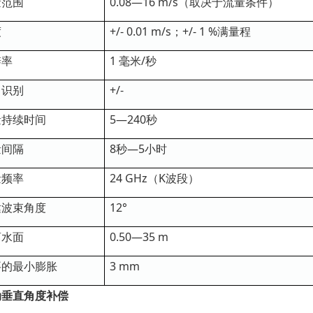
量范围
0.08—16 m/s（取决于流量条件）
度
+/- 0.01 m/s；+/- 1 %满量程
辨率
1 毫米/秒
向识别
+/-
量持续时间
5—240秒
量间隔
8秒—5小时
量频率
24 GHz（K波段）
达波束角度
12°
离水面
0.50—35 m
要的最小膨胀
3 mm
动垂直角度补偿