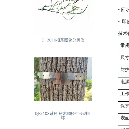
• 
• 
技术
DJ-3010根系图像分析仪
常
尺
防
电
工
保
DJ-310X系列 树木胸径生长测量
表
环