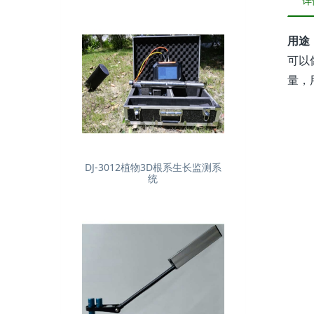
详
用途：
可以
量，
DJ-3012植物3D根系生长监测系
统