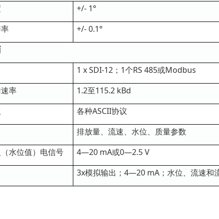
度
+/- 1°
辨率
+/- 0.1°
面
口
1 x SDI-12；1个RS 485或Modbus
输速率
1.2至115.2 kBd
议
各种ASCII协议
出
排放量、流速、水位、质量参数
入（水位值）电信号
4—20 mA或0—2.5 V
出
3x模拟输出；4—20 mA；水位、流速和