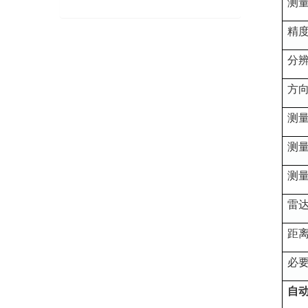
测
精
分
方
测
测
测
雷
距
必
自