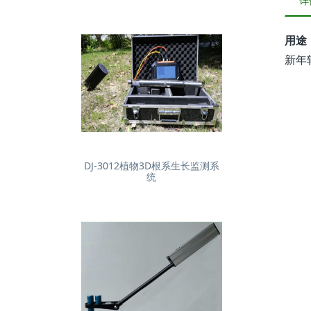
详
用途
新年
DJ-3012植物3D根系生长监测系
统