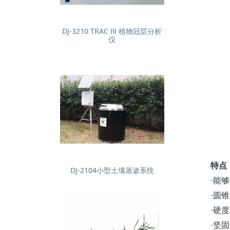
DJ-3210 TRAC Ⅲ 植物冠层分析
仪
特点
DJ-2104小型土壤蒸渗系统
能够
·
圆锥
·
硬度
·
坚固
·