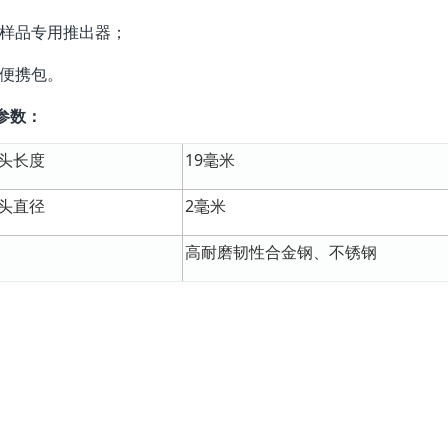
样品专用推出器；
便携包。
参数：
头长度
19毫米
头直径
2毫米
高耐磨韧性合金钢、不锈钢