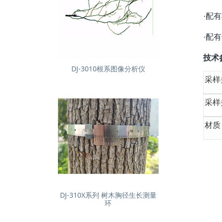
配有
·
配有
·
技术
DJ-3010根系图像分析仪
采样
采样
材质
DJ-310X系列 树木胸径生长测量
环