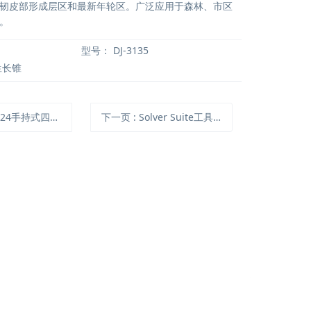
韧皮部形成层区和最新年轮区。广泛应用于森林、市区
。
型号：
DJ-3135
生长锥
24手持式四通道粒子计数器
下一页
: Solver Suite工具包