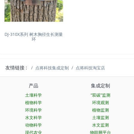
DJ-310X系列 树木胸径生长测量
环
友情链接 :
点将科技集成定制
点将科技淘宝店
产品
集成定制
土壤科学
“双碳”监测
植物科学
环境观测
环境科学
植物监测
水文科学
土壤监测
动物科学
水文监测
现代农业
物联网平台