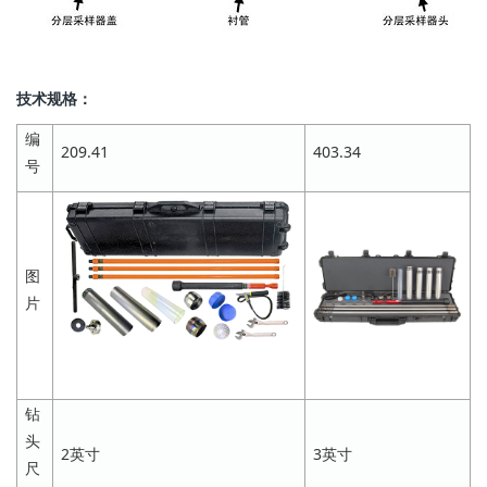
技术规格：
编
209.41
403.34
号
图
片
钻
头
2英寸
3英寸
尺