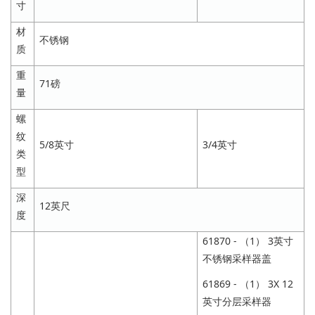
寸
材
不锈钢
质
重
71磅
量
螺
纹
5/8英寸
3/4英寸
类
型
深
12英尺
度
61870 - （1） 3英寸
不锈钢采样器盖
61869 - （1） 3X 12
英寸分层采样器