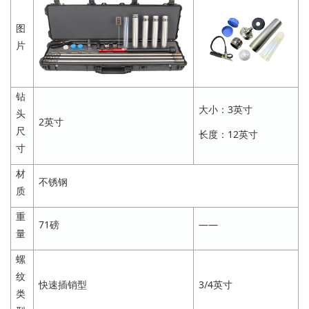
图
片
钻
大小：3英寸
头
2英寸
尺
长度：12英寸
寸
材
不锈钢
质
重
71磅
——
量
螺
纹
快速插销型
3/4英寸
类