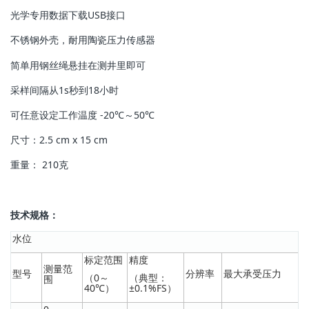
光学专用数据下载USB接口
不锈钢外壳，耐用陶瓷压力传感器
简单用钢丝绳悬挂在测井里即可
采样间隔从1s秒到18小时
可任意设定工作温度 -20℃～50℃
尺寸：2.5 cm x 15 cm
重量： 210克
技术规格：
水位
标定范围
精度
测量范
型号
分辨率
最大承受压力
（0～
（典型：
围
40℃）
±0.1%FS）