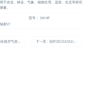
用于农业、林业、气象、植物生理、温室、生态等研究
测量。
型号：
3414F
外辐射计
0在线空气质量监测仪
下一页
: 光纤式CO2/O2/pH多参数测量系统