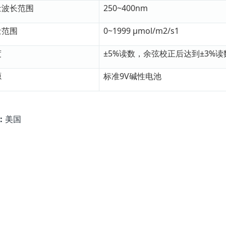
量波长范围
250~400nm
量范围
0~1999 µmol/m2/s1
度
±5%读数，余弦校正后达到±3%读
源
标准9V碱性电池
：
美国