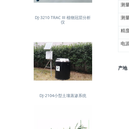
测
测
DJ-3210 TRAC Ⅲ 植物冠层分析
仪
精
电
产地
DJ-2104小型土壤蒸渗系统