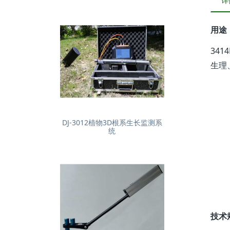
详
用途
34
生理
DJ-3012植物3D根系生长监测系
统
技术