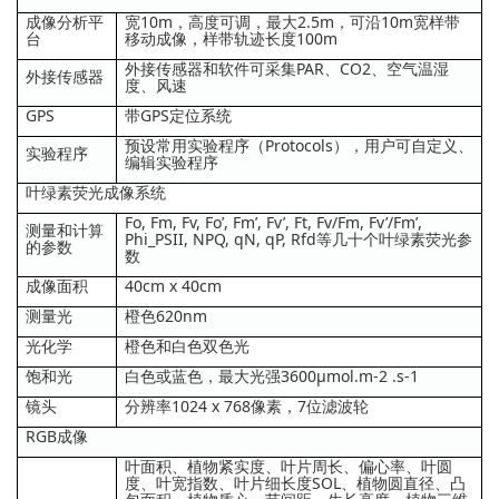
成像分析平
宽10m，高度可调，最大2.5m，可沿10m宽样带
台
移动成像，样带轨迹长度100m
外接传感器和软件可采集PAR、CO2、空气温湿
外接传感器
度、风速
GPS
带GPS定位系统
预设常用实验程序（Protocols），用户可自定义、
实验程序
编辑实验程序
叶绿素荧光成像系统
Fo, Fm, Fv, Fo’, Fm’, Fv’, Ft, Fv/Fm, Fv’/Fm’,
测量和计算
Phi_PSII, NPQ, qN, qP, Rfd等几十个叶绿素荧光参
的参数
数
成像面积
40cm x 40cm
测量光
橙色620nm
光化学
橙色和白色双色光
饱和光
白色或蓝色，最大光强3600μmol.m-2 .s-1
镜头
分辨率1024 x 768像素，7位滤波轮
RGB成像
叶面积、植物紧实度、叶片周长、偏心率、叶圆
度、叶宽指数、叶片细长度SOL、植物圆直径、凸