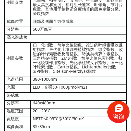
包面积、植物质心、节间距、生长高度、植物三维
测量参数
最大高度和宽度、相对生长速率、叶倾角、节叶片
数量、其他用于植物适合度估算的颜色定量分级、
绿度指数
成像位置
顶部及侧面全方位成像
分辨率
500万像素
高光谱成像
归一化指数、简单比值指数、改进的叶绿素吸收反
射指数、最优化土壤调整植被指数、绿度指数、改
进的叶绿素吸收反射指数、转换类胡萝卜素指数、
测量参数
三角植被指数、ZMI指数、简单比值色素指数、归
一化脱镁作用指数、光化学植被反射指数、归一化
叶绿素指数、Carter指数、Lichtenthaler指数、
SIPI指数、Gitelson-Merzlyak指数
光谱范围
380-1000nm
光源
LED，光强50-1000μmol/m2s
热成像
分辨率
640x480nm
温度范围
20-120°C
灵敏度
NETD<0.05°C@30°C/50mK
成像面积
35x35cm