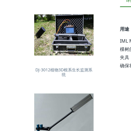
详
用途
IM
棵树
夹具
确保
DJ-3012植物3D根系生长监测系
统