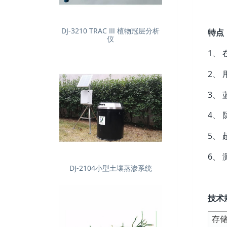
DJ-3210 TRAC Ⅲ 植物冠层分析
特点
仪
1、
2、
3、
4、
5、
6、
DJ-2104小型土壤蒸渗系统
技术
存