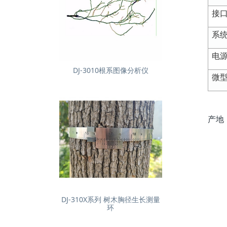
接
系
电
DJ-3010根系图像分析仪
微
产地
DJ-310X系列 树木胸径生长测量
环