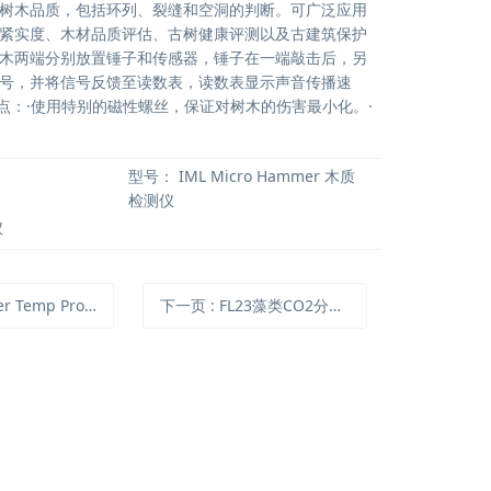
树木品质，包括环列、裂缝和空洞的判断。可广泛应用
紧实度、木材品质评估、古树健康评测以及古建筑保护
木两端分别放置锤子和传感器，锤子在一端敲击后，另
号，并将信号反馈至读数表，读数表显示声音传播速
特点：·使用特别的磁性螺丝，保证对树木的伤害最小化。·
型号：
IML Micro Hammer 木质
检测仪
仪
 Temp Pro v2水温记录仪
下一页
: FL23藻类CO2分析仪