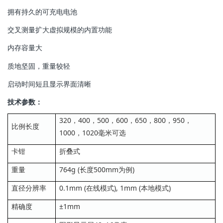
拥有持久的可充电电池
交叉测量扩大虚拟规模的内置功能
内存容量大
质地坚固，重量较轻
启动时间短且显示界面清晰
技术参数：
320，400，500，600，650，800，950，
比例长度
1000，1020毫米可选
卡钳
折叠式
重量
764g (长度500mm为例)
直径分辨率
0.1mm (在线模式), 1mm (本地模式)
精确度
±1mm