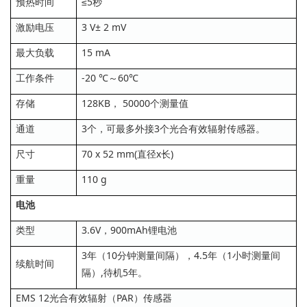
预热时间
≤5秒
激励电压
3 V± 2 mV
最大负载
15 mA
工作条件
-20 ℃～60℃
存储
128KB， 50000个测量值
通道
3个，可最多外接3个光合有效辐射传感器。
尺寸
70 x 52 mm(直径x长)
重量
110 g
电池
类型
3.6V，900mAh锂电池
3年（10分钟测量间隔），4.5年（1小时测量间
续航时间
隔）,待机5年。
EMS 12光合有效辐射（PAR）传感器