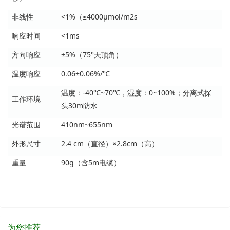
非线性
<1%（≤4000μmol/m2s
响应时间
<1ms
方向响应
±5%（75°天顶角）
温度响应
0.06±0.06%/℃
温度：-40℃~70℃，湿度：0~100%；分离式探
工作环境
头30m防水
光谱范围
410nm~655nm
外形尺寸
2.4 cm（直径）×2.8cm（高）
重量
90g（含5m电缆）
为您推荐