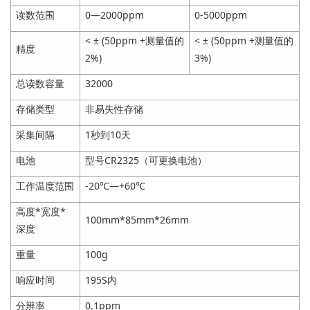
读数范围
0—2000ppm
0-5000ppm
< ± (50ppm +测量值的
< ± (50ppm +测量值的
精度
2%)
3%)
总读数容量
32000
存储类型
非易失性存储
采集间隔
1秒到10天
电池
型号CR2325（可更换电池）
工作温度范围
-20℃—+60℃
高度*宽度*
100mm*85mm*26mm
深度
重量
100g
响应时间
195S内
分辨率
0.1ppm