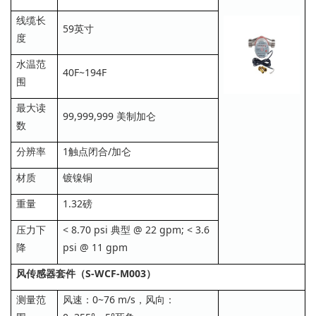
线缆长
59英寸
度
水温范
40F~194F
围
最大读
99,999,999 美制加仑
数
分辨率
1触点闭合/加仑
材质
镀镍铜
重量
1.32磅
压力下
< 8.70 psi 典型 @ 22 gpm; < 3.6
降
psi @ 11 gpm
风传感器套件（S-WCF-M003）
测量范
风速：0~76 m/s，风向：