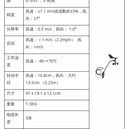
围
0~355°，5°死角
风速：±1.1 m/s或读数的±5%，风
精度
向：±7°
分辨率
风速：0.5 m/s，风向： 1.0°
风速：＜1 m/s（2.2mph） 风
启动
向：1m/s
工作温
风速：-40~+70℃
度
转动半
风速：10.8cm，风向：大约
径
13.5cm （5.25in）
尺寸
47 x 19.1 x 12.1cm
重量
1.3KG
电缆长
3米
度