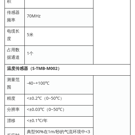
积
传感器
70MHz
频率
电缆长
5米
度
占用数
1个
据通道
温度传感器（S-TMB-M002）
测量范
-40~+100℃
围
精度
<±0.2℃（0~50℃）
分辨率
<±0.03℃（0~50℃）
漂移
<±0.1℃/年
典型90%在1m/秒的气流环境中<3