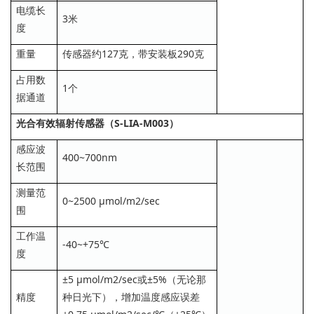
电缆长
3米
度
重量
传感器约127克，带安装板290克
占用数
1个
据通道
光合有效辐射传感器（S-LIA-M003）
感应波
400~700nm
长范围
测量范
0~2500 μmol/m2/sec
围
工作温
-40~+75℃
度
±5 μmol/m2/sec或±5%（无论那
精度
种日光下），增加温度感应误差