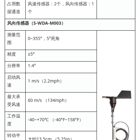
占用数
风速传感器：2个，风向传感器：1
据通道
个
风向传感器（S-WDA-M003）
测量范
0~355°，5°死角
围
精度
±5°
分辨率
1.4°
启动风
1 m/s（2.2mph）
速
最大承
60 m/s （134mph）
受风速
工作温
-40~+70℃ （-40°F~158°F）
度
转动半
大约13.5cm （5.25in）