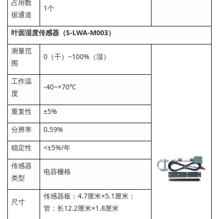
占用数
1个
据通道
叶面湿度传感器（S-LWA-M003）
测量范
0（干）~100%（湿）
围
工作温
-40~+70℃
度
重复性
±5%
分辨率
0.59%
稳定性
<±5%/年
传感器
电容栅格
类型
传感器板：4.7厘米×5.1厘米；
尺寸
管：长12.2厘米×1.8厘米