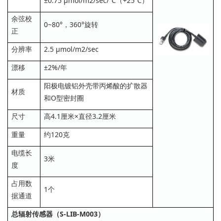
±0.75 μmol/m2/sec/℃（+25℃）
余弦校
0~80°，360°旋转
正
分辨率
2.5 μmol/m2/sec
漂移
±2%/年
阳极电镀铝外壳带丙烯酸的扩散器
材质
和O型密封圈
尺寸
高4.1厘米×直径3.2厘米
重量
约120克
电缆长
3米
度
占用数
1个
据通道
总辐射传感器（S-LIB-M003）