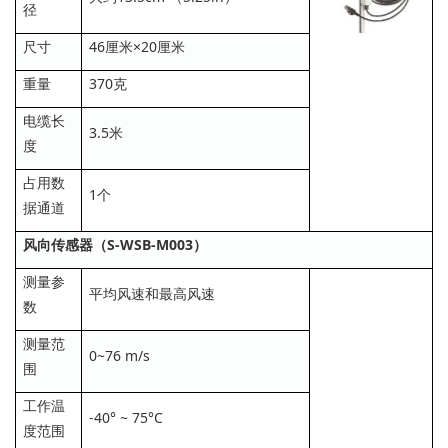
径
尺寸
46厘米×20厘米
重量
370克
电缆长
3.5米
度
占用数
1个
据通道
风向传感器（S-WSB-M003）
测量参
平均风速和最高风速
数
测量范
0~76 m/s
围
工作温
-40° ~ 75°C
度范围