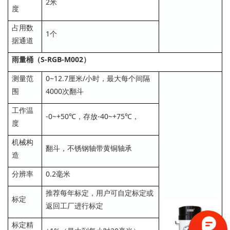
2米
度
占用数
1个
据通道
雨量桶（S-RGB-M002）
测量范
0~12.7厘米/小时，最大每个间隔
围
4000次翻斗
工作温
-0~+50℃，存放-40~+75℃，
度
机械构
翻斗，不锈钢轴带黄铜轴承
造
分辨率
0.2毫米
推荐每年标定，用户可自定标定或
标定
返回工厂进行标定
标定精