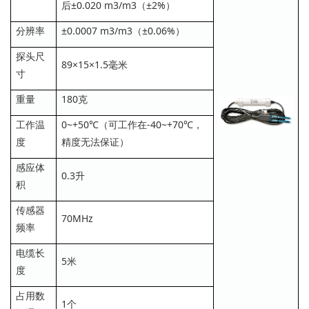
后±0.020 m3/m3（±2%）
分辨率
±0.0007 m3/m3（±0.06%）
探头尺
89×15×1.5毫米
寸
重量
180克
工作温
0~+50℃（可工作在-40~+70℃，
度
精度无法保证）
感应体
0.3升
积
传感器
70MHz
频率
电缆长
5米
度
占用数
1个