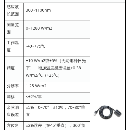
感应波
300~1100nm
长范围
测量范
0~1280 W/m2
围
工作温
-40~+75℃
度
±10 W/m2或±5%（无论那种日光
精度
下），增加温度感应误差±0.38
W/m2/℃（+25℃）
分辨率
1.25 W/m2
漂移
<±2%/年
余弦响
±5%，0~70°；±10%，70~80°垂
应误差
直
方位角
±2%误差（在45°垂直），360°旋