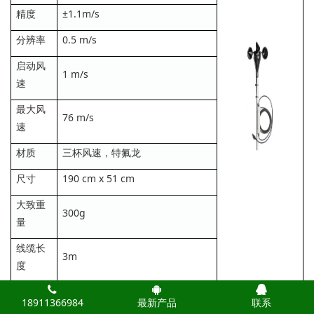
精度
±1.1m/s
分辨率
0.5 m/s
启动风
1 m/s
速
最大风
76 m/s
速
材质
三杯风速，特氟龙
尺寸
190 cm x 51 cm
大致重
300g
量
线缆长
3m
度
使用寿
典型超过5年
18911366984
最新产品
联系
命