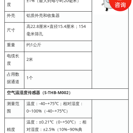
±1%（最大到每小时20毫米）
度
外壳
铝质外壳和收集器
高22.8厘米×直径15.4厘米；154
尺寸
毫米筛孔
重量
约1公斤
电缆长
2米
度
占用数
1个
据通道
空气温湿度传感器（S-THB-M002）
测量范
温度：-40~+75℃；相对湿度：
围
0~100%（-40~+75℃）
温度：±0.21℃（0~+50℃）；相
精度
对湿度：±2.5%（10%~90%典