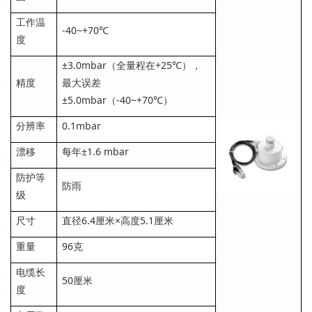
工作温
-40~+70℃
度
±3.0mbar（全量程在+25℃），
精度
最大误差
±5.0mbar（-40~+70℃）
分辨率
0.1mbar
漂移
每年±1.6 mbar
防护等
防雨
级
尺寸
直径6.4厘米×高度5.1厘米
重量
96克
电缆长
50厘米
度