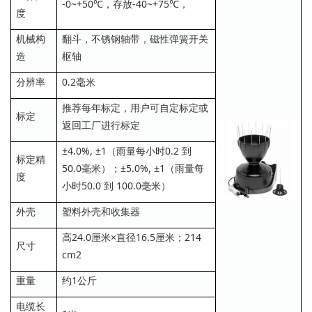
-0~+50℃，存放-40~+75℃，
度
机械构
翻斗，不锈钢轴带，磁性弹簧开关
造
枢轴
分辨率
0.2毫米
推荐每年标定，用户可自定标定或
标定
返回工厂进行标定
±4.0%, ±1（雨量每小时0.2 到
标定精
50.0毫米）；±5.0%, ±1（雨量每
度
小时50.0 到 100.0毫米）
外壳
塑料外壳和收集器
高24.0厘米×直径16.5厘米；214
尺寸
cm2
重量
约1公斤
电缆长