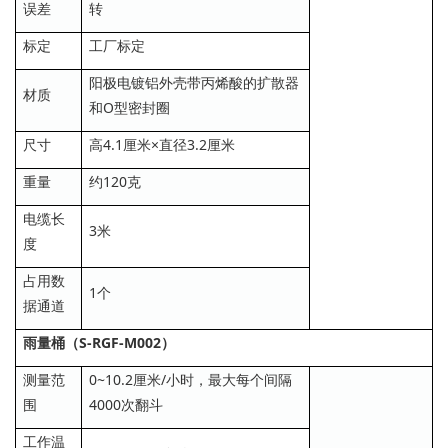
误差
转
标定
工厂标定
阳极电镀铝外壳带丙烯酸的扩散器
材质
和O型密封圈
尺寸
高4.1厘米×直径3.2厘米
重量
约120克
电缆长
3米
度
占用数
1个
据通道
雨量桶（S-RGF-M002）
测量范
0~10.2厘米/小时，最大每个间隔
围
4000次翻斗
工作温