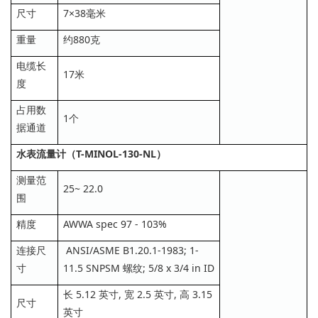
尺寸
7×38毫米
重量
约880克
电缆长
17米
度
占用数
1个
据通道
水表流量计（T-MINOL-130-NL）
测量范
25~ 22.0
围
精度
AWWA spec 97 - 103%
连接尺
ANSI/ASME B1.20.1-1983; 1-
寸
11.5 SNPSM 螺纹; 5/8 x 3/4 in ID
长 5.12 英寸, 宽 2.5 英寸, 高 3.15
尺寸
英寸