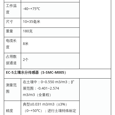
工作温
-40~+75℃
度
尺寸
10×35毫米
重量
180克
电缆长
8米
度
占用数
2个
据通道
EC-5土壤水分传感器（S-SMC-M005）
在土壤中：0~0.550 m3/m3；扩
测量范
展范围：-0.401~2.574
围
m3/m3（全量程）
典型±0.031 m3/m3（±3%）
精度
（0~+50℃）；进行土壤特殊标定