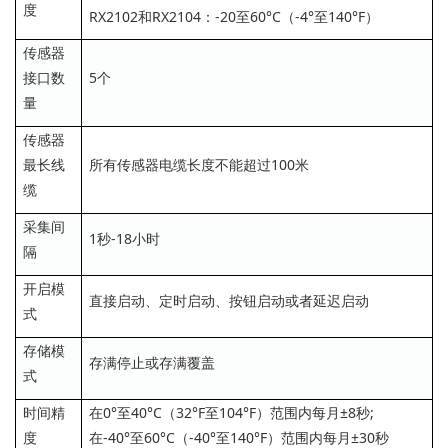
度
RX2102和RX2104：-20至60°C（-4°至140°F）
传感器
接口数
5个
量
传感器
最长线
所有传感器电缆长度不能超过100米
缆
采集间
1秒-18小时
隔
开启模
直接启动、定时启动、按钮启动或者延迟启动
式
存储模
存满停止或存满覆盖
式
时间精
在0°至40°C（32°F至104°F）范围内每月±8秒;
度
在-40°至60°C（-40°至140°F）范围内每月±30秒