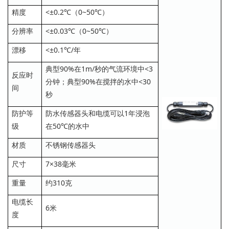
精度
<±0.2℃（0~50℃）
分辨率
<±0.03℃（0~50℃）
漂移
<±0.1℃/年
典型90%在1m/秒的气流环境中<3
反应时
分钟；典型90%在搅拌的水中<30
间
秒
防护等
防水传感器头和电缆可以1年浸泡
级
在50℃的水中
材质
不锈钢传感器头
尺寸
7×38毫米
重量
约310克
电缆长
6米
度