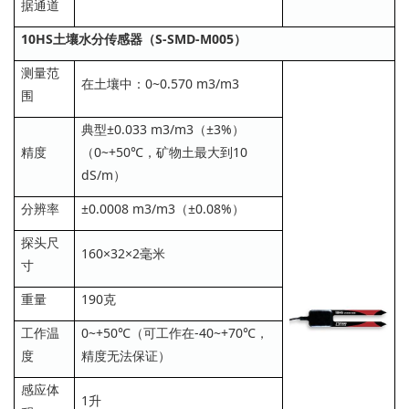
据通道
10HS土壤水分传感器（S-SMD-M005）
测量范
在土壤中：0~0.570 m3/m3
围
典型±0.033 m3/m3（±3%）
精度
（0~+50℃，矿物土最大到10
dS/m）
分辨率
±0.0008 m3/m3（±0.08%）
探头尺
160×32×2毫米
寸
重量
190克
工作温
0~+50℃（可工作在-40~+70℃，
度
精度无法保证）
感应体
1升