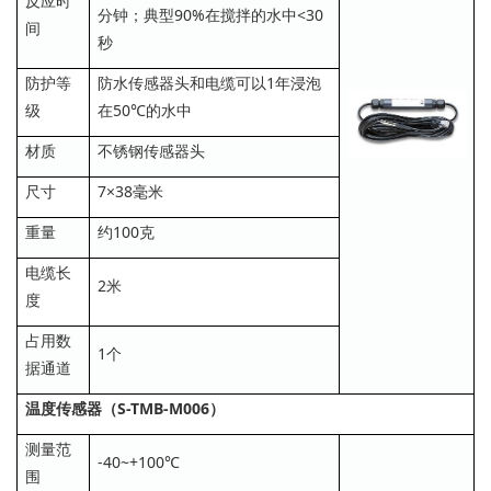
反应时
分钟；典型90%在搅拌的水中<30
间
秒
防护等
防水传感器头和电缆可以1年浸泡
级
在50℃的水中
材质
不锈钢传感器头
尺寸
7×38毫米
重量
约100克
电缆长
2米
度
占用数
1个
据通道
温度传感器（S-TMB-M006）
测量范
-40~+100℃
围