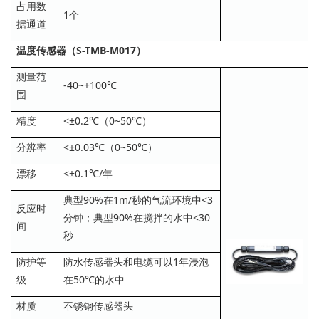
占用数
1个
据通道
温度传感器（S-TMB-M017）
测量范
-40~+100℃
围
精度
<±0.2℃（0~50℃）
分辨率
<±0.03℃（0~50℃）
漂移
<±0.1℃/年
典型90%在1m/秒的气流环境中<3
反应时
分钟；典型90%在搅拌的水中<30
间
秒
防护等
防水传感器头和电缆可以1年浸泡
级
在50℃的水中
材质
不锈钢传感器头