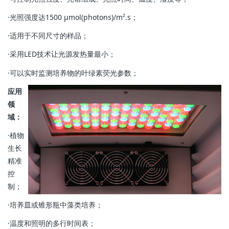
·光照强度达1500 µmol(photons)/m².s；
·适用于不同尺寸的样品；
·采用LED技术让光源发热量最小；
·可以实时监测培养物的叶绿素荧光参数；
应用
领
域：
·植物
生长
精准
控
制；
·培养皿或锥形瓶中藻类培养；
·温度和照明的多行时间表；